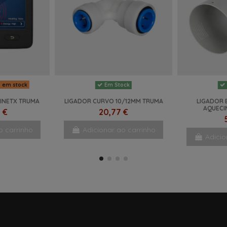
s em stock
Em Stock
INETX TRUMA
LIGADOR CURVO 10/12MM TRUMA
LIGADOR 
AQUECI
 €
20,77 €
o carrinho
Adicionar ao carrinho
Adicio
NOVO
NOVO
-5%