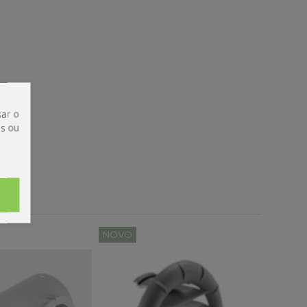
ar o
is ou
NOVO