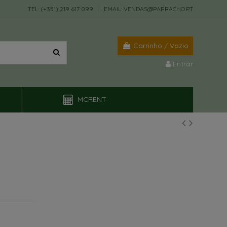
TEL: (+351) 219 617 099
EMAIL: VENDAS@PARRACHO.PT
Carrinho
/
Vazio
Entrar
MCRENT