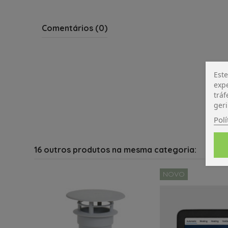
Comentários (0)
Este
expe
tráf
geri
Polí
16 outros produtos na mesma categoria:
NOVO