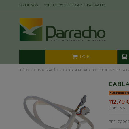
SOBRE NÓS
CONTACTOS GREENCAMP | PARRACHO
LOJA
INÍCIO
CLIMATIZAÇÃO
CABLAGEM PARA BOILER DE 07/1993 A 0
CABLA
Últimos ar
112,70 
Com IVA
REF: 7000