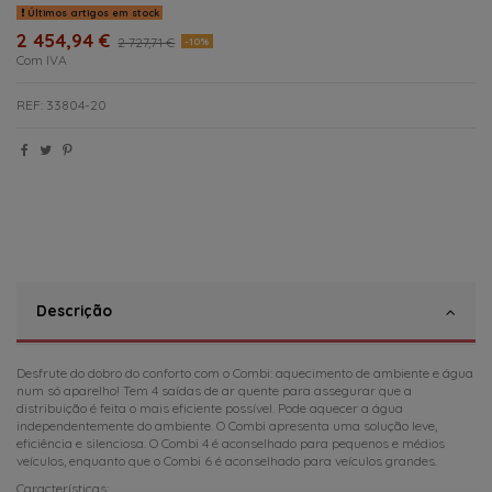
Últimos artigos em stock
2 454,94 €
2 727,71 €
-10%
Com IVA
REF: 33804-20
Descrição
Desfrute do dobro do conforto com o Combi: aquecimento de ambiente e água
num só aparelho! Tem 4 saídas de ar quente para assegurar que a
distribuição é feita o mais eficiente possível. Pode aquecer a água
independentemente do ambiente. O Combi apresenta uma solução leve,
eficiência e silenciosa. O Combi 4 é aconselhado para pequenos e médios
veículos, enquanto que o Combi 6 é aconselhado para veículos grandes.
Características: