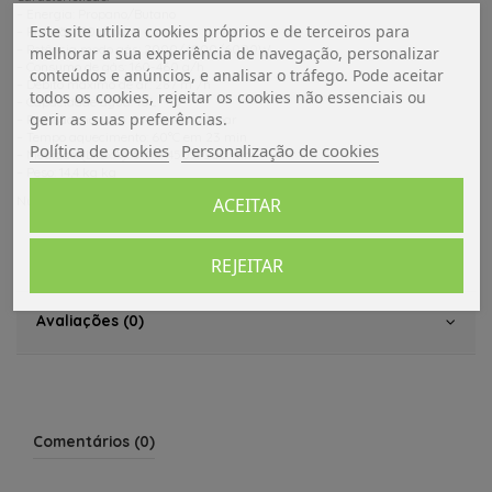
– Energia: Propano/Butano
Este site utiliza cookies próprios e de terceiros para
– Pressão: 30 mbar
– Potência modo gás: 2000/4000/6000W
melhorar a sua experiência de navegação, personalizar
– Consumo de gás: 160-460 g/h
conteúdos e anúncios, e analisar o tráfego. Pode aceitar
– Débito máximo de ar: 287 m³/h
todos os cookies, rejeitar os cookies não essenciais ou
– Capacidade água: 10L
gerir as suas preferências.
– Pressão máxima da bomba: 2,8 bar
– Tempo aquecimento: 60°C em 23 min
Política de cookies
Personalização de cookies
– Medidas (LxCxA): 510 x 450 x 300 mm
– Peso: 14,4 kg kg
Número SKU 33804-20
ACEITAR
Dados do produto
REJEITAR
Avaliações (0)
Comentários (0)