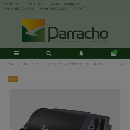
SOBRE NÓS
CONTACTOS GREENCAMP | PARRACHO
TEL: (+351) 219 617 099
EMAIL: VENDAS@PARRACHO.PT
0
INÍCIO
CLIMATIZAÇÃO
AQUECIMENTO COMBI6 CP PLUS TRUMA
-10%