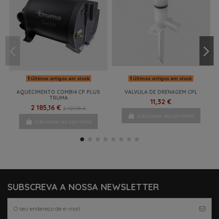
Últimos artigos em stock
Últimos artigos em stock
AQUECIMENTO COMBI4 CP PLUS
VALVULA DE DRENAGEM CPL
TRUMA
11,32 €
2 185,16 €
2 427,96 €
Adicionar ao carrinho
Adicionar ao carrinho
NOVO
NOVO
NOVO
NOVO
SUBSCREVA A NOSSA NEWSLETTER