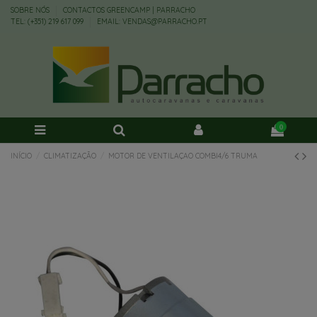
SOBRE NÓS
CONTACTOS GREENCAMP | PARRACHO
TEL: (+351) 219 617 099
EMAIL: VENDAS@PARRACHO.PT
0
INÍCIO
CLIMATIZAÇÃO
MOTOR DE VENTILAÇAO COMBI4/6 TRUMA