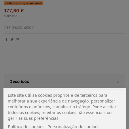
Últimos artigos em stock
177,80 €
Com IVA
REF: 34020-61300
Descrição
Este site utiliza cookies próprios e de terceiros para
melhorar a sua experiência de navegação, personalizar
conteúdos e anúncios, e analisar o tráfego. Pode aceitar
todos os cookies, rejeitar os cookies não essenciais ou
Dados do produto
gerir as suas preferências.
Política de cookies
Personalização de cookies