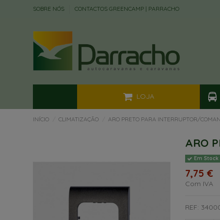
SOBRE NÓS
CONTACTOS GREENCAMP | PARRACHO
LOJA
INÍCIO
CLIMATIZAÇÃO
ARO PRETO PARA INTERRUPTOR/COMA
ARO P
Em Stock
7,75 €
Com IVA
REF: 3400