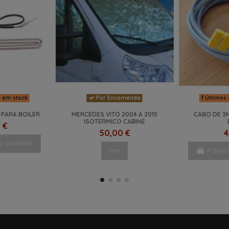
s em stock
Por Encomenda
Últimos 
 PARA BOILER
MERCEDES VITO 2004 A 2015
CABO DE 3
ISOTERMICO CABINE
 €
50,00 €
4
o carrinho
Ver
Adicio
NOVO
NOVO