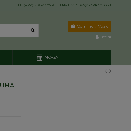
TEL: (+351) 219 617 099
EMAIL: VENDAS@PARRACHO.PT
Carrinho
/
Vazio
Entrar
MCRENT
RUMA