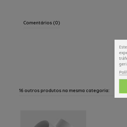
Comentários (0)
Este
expe
tráf
geri
Polí
16 outros produtos na mesma categoria: