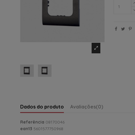
Dados do produto
Avaliações
(0)
Referência
08170046
ean13
5601577750968