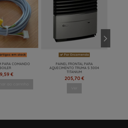
artigos em stock
Por Encomenda
M PARA COMANDO
PAINEL FRONTAL PARA
BOILER
AQUECIMENTO TRUMA S 3004
TITANIUM
9,59 €
205,70 €
nar ao carrinho
Ver
NOVO
-5%