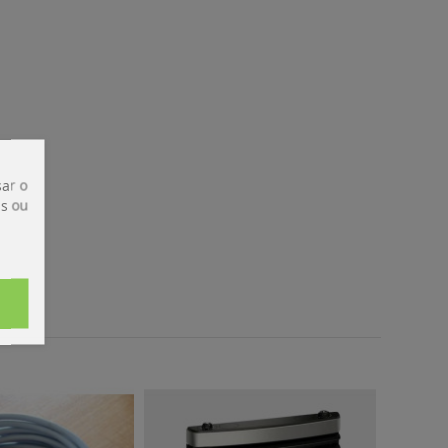
ar o
is ou