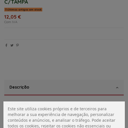
C/TAMPA
Últimos artigos em stock
12,05 €
Com IVA
Descrição
Caixa 3 divisões
Este site utiliza cookies próprios e de terceiros para
Combinação de talheres integrada na tampa
melhorar a sua experiência de navegação, personalizar
4 travas de segurança
conteúdos e anúncios, e analisar o tráfego. Pode aceitar
Compartimento de molho na tampa
todos os cookies, rejeitar os cookies não essenciais ou