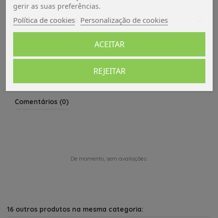
gerir as suas preferências.
Política de cookies
Personalização de cookies
Dados do produto
ACEITAR
Avaliações (0)
REJEITAR
Comentários (0)
De momento, sem avaliações.
16 outros produtos na mesma categoria: