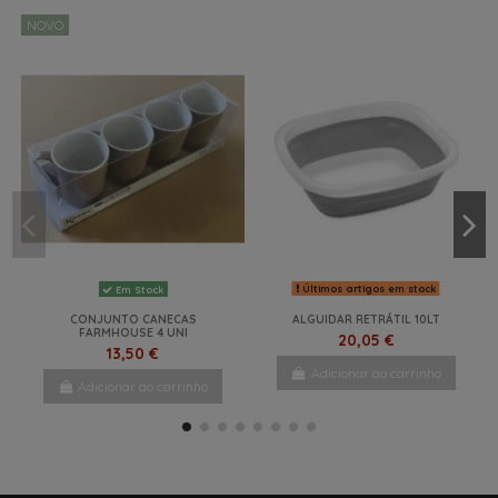
NOVO
Últimos artigos em stock
Em Stock
CONJUNTO CANECAS
ALGUIDAR RETRÁTIL 10LT
FARMHOUSE 4 UNI
20,05 €
13,50 €
Adicionar ao carrinho
Adicionar ao carrinho
NOVO
NOVO
NOVO