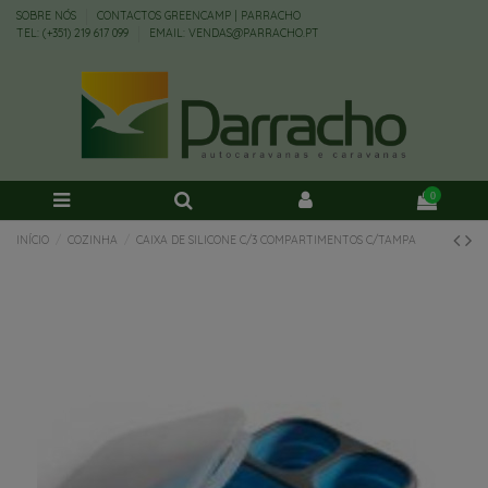
SOBRE NÓS
CONTACTOS GREENCAMP | PARRACHO
TEL: (+351) 219 617 099
EMAIL: VENDAS@PARRACHO.PT
0
INÍCIO
COZINHA
CAIXA DE SILICONE C/3 COMPARTIMENTOS C/TAMPA