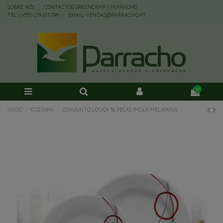
SOBRE NÓS
CONTACTOS GREENCAMP | PARRACHO
TEL: (+351) 219 617 099
EMAIL: VENDAS@PARRACHO.PT
0
INÍCIO
COZINHA
CONJUNTO LOUÇA 16 PEÇAS IMOLA MELAMINA