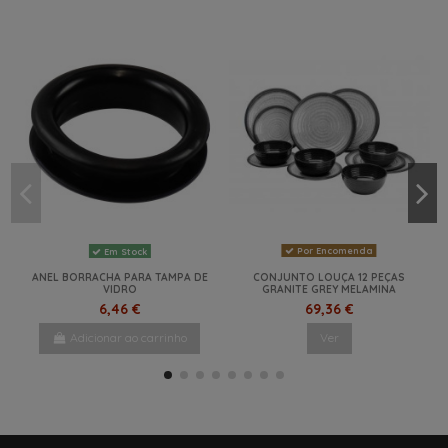
Por Encomenda
Em Stock
ANEL BORRACHA PARA TAMPA DE
CONJUNTO LOUÇA 12 PEÇAS
VIDRO
GRANITE GREY MELAMINA
6,46 €
69,36 €
Adicionar ao carrinho
Ver
NOVO
NOVO
NOVO