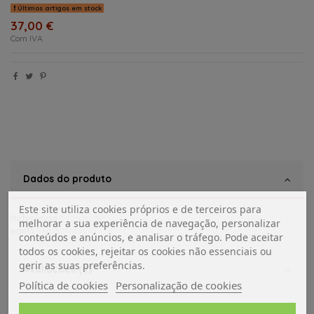
Últimos artigos em stock
37,00 €
Com IVA
Dados do produto
Este site utiliza cookies próprios e de terceiros para
Referência
02200079
melhorar a sua experiência de navegação, personalizar
ean13
5601577789210
conteúdos e anúncios, e analisar o tráfego. Pode aceitar
todos os cookies, rejeitar os cookies não essenciais ou
gerir as suas preferências.
Avaliações (0)
Política de cookies
Personalização de cookies