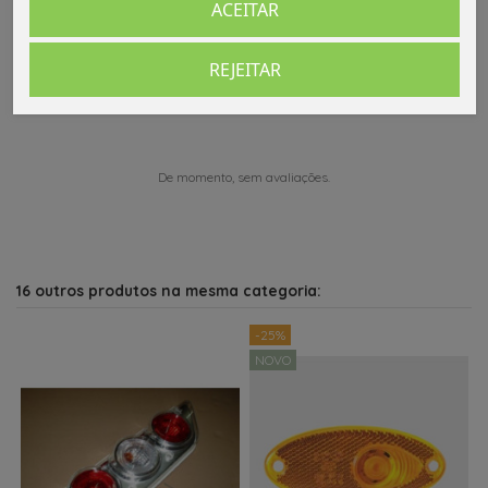
ACEITAR
Comentários (0)
REJEITAR
De momento, sem avaliações.
16 outros produtos na mesma categoria:
-25%
NOVO