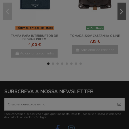
Últimos artigos em stock
Em Stock
TAMPA PARA INTERRUPTOR DE
TOMADA 220V CASTANHA C-LINE
DEGRAU PRETO
7,15 €
4,00 €
Adicionar ao carrinho
Adicionar ao carrinho
NOVO
NOVO
NOVO
NOVO
SUBSCREVA A NOSSA NEWSLETTER
Pode cancelar a subscrição a qualquer momento. Para tal, consulte a nossa informação
Em Stock
de contacto na declaração legal.
TOMADA 12V E ANTENA TV
CASTANHA