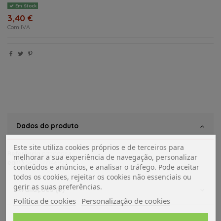
Em Stock
3,40 €
Com IVA
Dados do produto
Este site utiliza cookies próprios e de terceiros para
Referência
02200054
melhorar a sua experiência de navegação, personalizar
ean13
5601577746923
conteúdos e anúncios, e analisar o tráfego. Pode aceitar
todos os cookies, rejeitar os cookies não essenciais ou
gerir as suas preferências.
Avaliações (0)
Política de cookies
Personalização de cookies