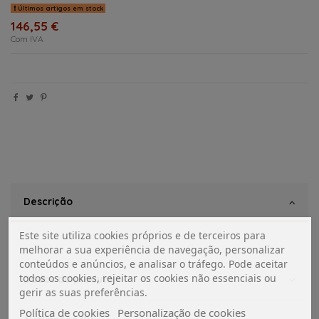
Últimos artigos em stock
146,55 €
Com IVA
Descrição
Este site utiliza cookies próprios e de terceiros para
melhorar a sua experiência de navegação, personalizar
conteúdos e anúncios, e analisar o tráfego. Pode aceitar
todos os cookies, rejeitar os cookies não essenciais ou
Dados do produto
gerir as suas preferências.
Política de cookies
Personalização de cookies