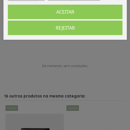
Avaliações (0)
ACEITAR
REJEITAR
Comentários (0)
De momento, sem avaliações.
16 outros produtos na mesma categoria:
NOVO
NOVO