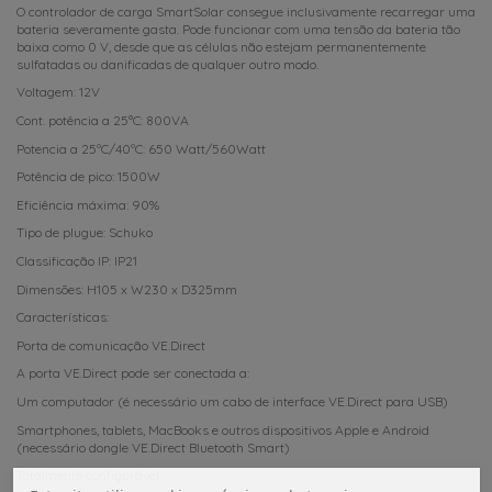
O controlador de carga SmartSolar consegue inclusivamente recarregar uma
bateria severamente gasta. Pode funcionar com uma tensão da bateria tão
baixa como 0 V, desde que as células não estejam permanentemente
sulfatadas ou danificadas de qualquer outro modo.
Voltagem: 12V
Cont. potência a 25°C: 800VA
Potencia a 25ºC/40ºC: 650 Watt/560Watt
Potência de pico: 1500W
Eficiência máxima: 90%
Tipo de plugue: Schuko
Classificação IP: IP21
Dimensões: H105 x W230 x D325mm
Características:
Porta de comunicação VE.Direct
A porta VE.Direct pode ser conectada a:
Um computador (é necessário um cabo de interface VE.Direct para USB)
Smartphones, tablets, MacBooks e outros dispositivos Apple e Android
(necessário dongle VE.Direct Bluetooth Smart)
Totalmente configurável: