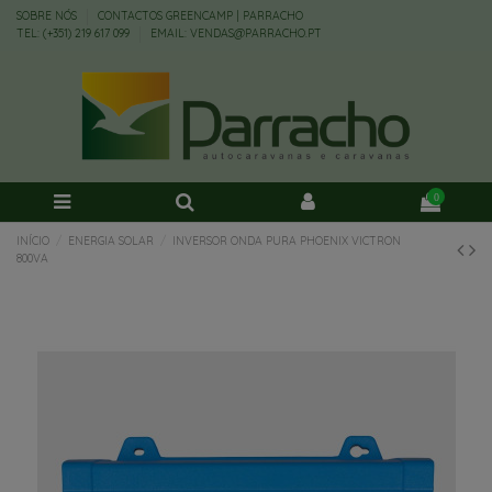
SOBRE NÓS
CONTACTOS GREENCAMP | PARRACHO
TEL: (+351) 219 617 099
EMAIL: VENDAS@PARRACHO.PT
0
INÍCIO
ENERGIA SOLAR
INVERSOR ONDA PURA PHOENIX VICTRON
800VA