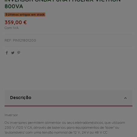
800VA
Últimos artigos em stock
359,00 €
Com IVA
REF: PIN121801200
Descrição
Inversor
Os inversores permitem alimentar os seus eletrodomésticos, que utilizam
230 V /120 V CA, através de baterias para equipamentos de 'lazer' ou
'automóveis' com uma tensão nominal de 12 V, 24 V ou 48 V CC.