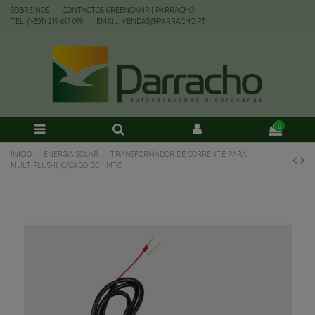
SOBRE NÓS
CONTACTOS GREENCAMP | PARRACHO
TEL: (+351) 219 617 099
EMAIL: VENDAS@PARRACHO.PT
0
INÍCIO
ENERGIA SOLAR
TRANSFORMADOR DE CORRENTE PARA
MULTIPLUS-II, C/CABO DE 1 MTO