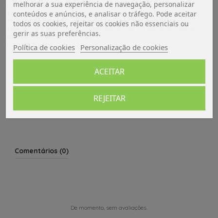
melhorar a sua experiência de navegação, personalizar
Consulte a folha de dados do MultiPlus-II para obter mais detalhes.
Este conversor de corrente 100A:50mA para Victron MultiPlus-II e Victron
conteúdos e anúncios, e analisar o tráfego. Pode aceitar
MultiGrid-II é necessário para expandir as funções PowerControl e
todos os cookies, rejeitar os cookies não essenciais ou
PowerAssist e para otimizar o autoconsumo com um sensor de corrente
gerir as suas preferências.
externo.
Corrente máxima: 32A.
Política de cookies
Personalização de cookies
Dados do produto
ACEITAR
Avaliações (0)
REJEITAR
Comentários (0)
De momento, sem avaliações.