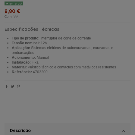
Em Stock
8,80 €
Com IVA
Especificações Técnicas
Tipo de produto:
Interruptor de corte de corrente
Tensão nominal:
12V
Aplicação:
Sistemas elétricos de autocaravanas, caravanas e
embarcações
Acionamento:
Manual
Instalação:
Fixa
Material:
Plástico técnico e contactos com metálicos resistentes
Referência:
4703200
Descrição