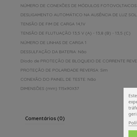
NÚMERO DE CONEXÕES DE MÓDULOS FOTOVOLTAICOS
DESLIGAMENTO AUTOMÁTICO NA AUSÊNCIA DE LUZ SO
TENSÃO DE FIM DE CARGA 14,1V
TENSÃO DE FLUTUAÇÃO 13,5 V (A) - 13,8 (B) - 13,5 (C)
NÚMERO DE LINHAS DE CARGA 1
DESSULFAÇÃO DA BATERIA: Não
Díodo de PROTEÇÃO DE BLOQUEIO DE CORRENTE REV
PROTEÇÃO DE POLARIDADE REVERSA: Sim
CONEXÃO DO PAINEL DE TESTE: Não
DIMENSÕES (mm) 115x90X37
Este
expe
tráf
geri
Comentários (0)
Polí