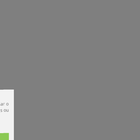
ar o
is ou