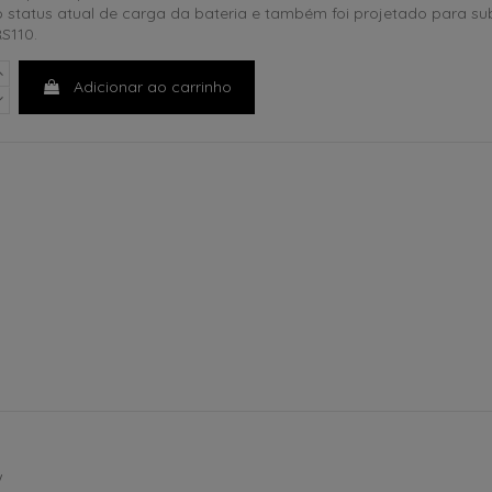
status atual de carga da bateria e também foi projetado para subs
S110.
Adicionar ao carrinho
W