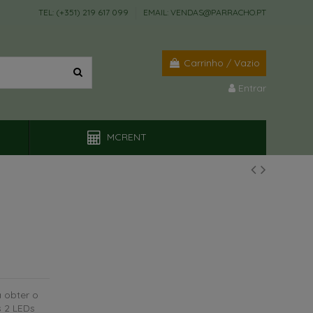
TEL: (+351) 219 617 099
EMAIL: VENDAS@PARRACHO.PT
Carrinho
/
Vazio
Entrar
MCRENT
 obter o
s 2 LEDs