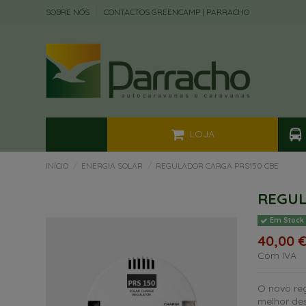
SOBRE NÓS
CONTACTOS GREENCAMP | PARRACHO
LOJA
INÍCIO
ENERGIA SOLAR
REGULADOR CARGA PRS150 CBE
REGUL
Em Stock
40,00 
Com IVA
O novo reg
melhor de