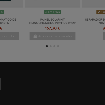
Por
ock
Em Stock
OMÁTICO DE
PAINEL SOLAR KIT
SEPARADOR BA
SB40-S
MONOCRISTALINO PWM 100 W 12V
70A 
 €
167,30 €
8
o carrinho
Adicionar ao carrinho
NOVO
NOVO
NOVO