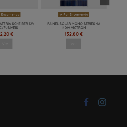
 Encomenda
Por Encomenda
TERIA SCHEIBER 12V
PAINEL SOLAR MONO SERIES 4A
C/FUSIVEIS
140W VICTRON
2,20 €
152,80 €
Ver
Ver
-20%