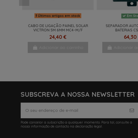
Últimos artigos em stock
Em St
CABO DE LIGAÇÃO PAINEL SOLAR
SEPARADOR AUT
VICTRON 5M 6MM MC4-M/F
BATERIAS C
24,40 €
64,30
Adicionar ao carrinho
Adicionar a
-17%
-30%
SUBSCREVA A NOSSA NEWSLETTER
Pode cancelar a subscrição a qualquer momento. Para tal, consulte a
nossa informação de contacto na declaração legal.