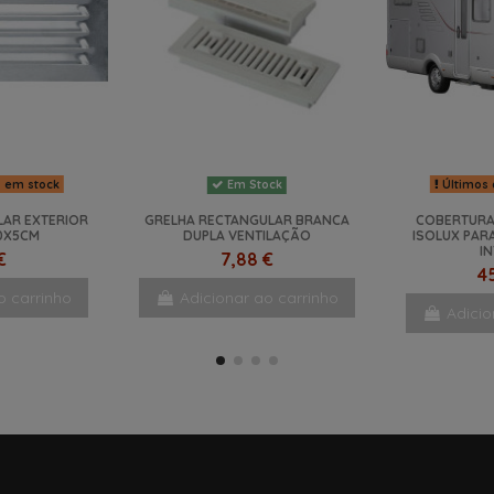
s em stock
Últimos 
Em Stock
LAR EXTERIOR
GRELHA RECTANGULAR BRANCA
COBERTURA
0X5CM
DUPLA VENTILAÇÃO
ISOLUX PAR
I
€
7,88 €
4
o carrinho
Adicionar ao carrinho
Adicio