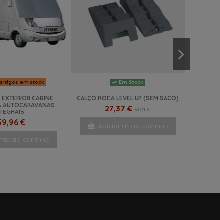
artigos em stock
Em Stock
 EXTERIOR CABINE
CALÇO RODA LEVEL UP (SEM SACO)
A AUTOCARAVANAS
27,37 €
38,01 €
NTEGRAIS
59,96 €
Adicionar ao carrinho
nar ao carrinho