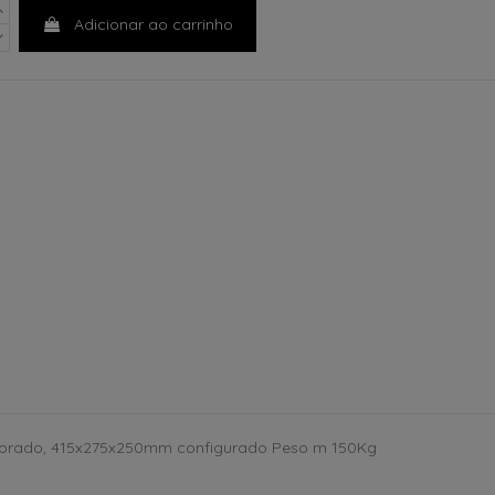
Adicionar ao carrinho
brado, 415x275x250mm configurado Peso m 150Kg