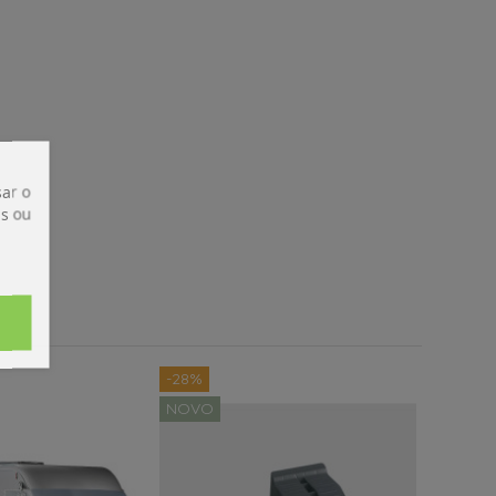
ar o
is ou
-28%
NOVO