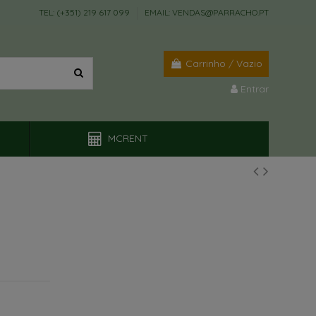
TEL: (+351) 219 617 099
EMAIL: VENDAS@PARRACHO.PT
Carrinho
/
Vazio
Entrar
MCRENT