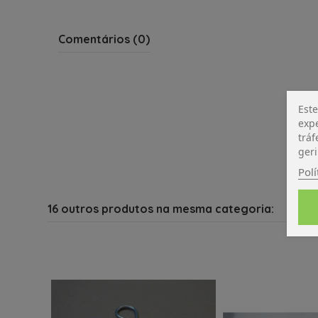
Comentários (0)
Este
expe
tráf
geri
Polí
16 outros produtos na mesma categoria: