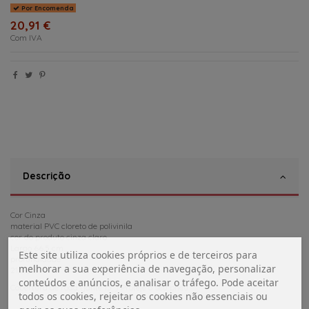
Por Encomenda
20,91 €
Com IVA
Descrição
Cor Cinza
material PVC cloreto de polivinila
cor do produto cinza claro
Largo 66,5 cm
Este site utiliza cookies próprios e de terceiros para
profundidade
melhorar a sua experiência de navegação, personalizar
21,5 cm
conteúdos e anúncios, e analisar o tráfego. Pode aceitar
Cobertura de roda (jante 15") Proteje o seu pneu
todos os cookies, rejeitar os cookies não essenciais ou