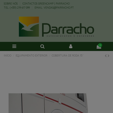
SOBRE NÓS
CONTACTOS GREENCAMP | PARRACHO
TEL: (+351) 219 617 099
EMAIL: VENDAS@PARRACHO.PT
0
INÍCIO
EQUIPAMENTO EXTERIOR
COBERTURA DE RODA 15´´