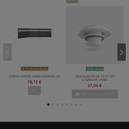
NOVO
Por Encomenda
Em Stock
CORTA-VENTO CINZA 500X140 CM
VENTILADOR DE TETO 12V
C/GRELHA CINZA
78,72 €
27,06 €
Ver
Adicionar ao carrinho
NOVO
NOVO
NOVO
NOVO
NOVO