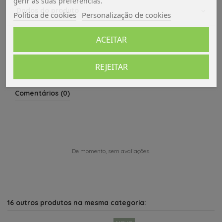
gerir as suas preferências.
Dados do produto
Política de cookies
Personalização de cookies
ACEITAR
Avaliações (0)
REJEITAR
Comentários (0)
De momento, sem avaliações.
16 outros produtos na mesma categoria: