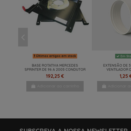
Últimos artigos em stock
Em St
BASE ROTATIVA MERCEDES
EXTENSÃO DE 
SPRINTER DE 96 A 2005 CONDUTOR
VENTILADOR 
192,25 €
1,25 
Adicionar ao carrinho
Adicionar a
NOVO
NOVO
NOVO
NOVO
SUBSCREVA A NOSSA NEWSLETTER