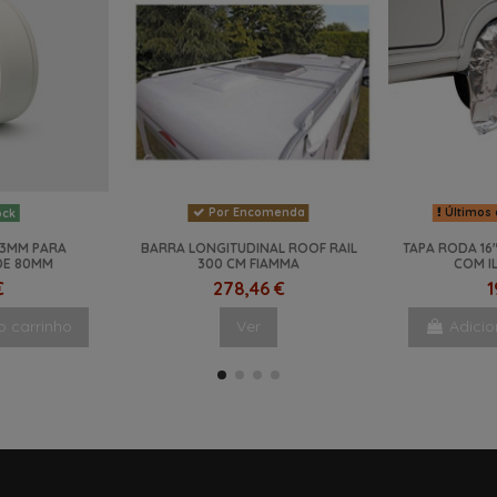
Por Encomenda
Últimos 
ock
33MM PARA
BARRA LONGITUDINAL ROOF RAIL
TAPA RODA 16
DE 80MM
300 CM FIAMMA
COM I
€
278,46 €
1
o carrinho
Ver
Adicio