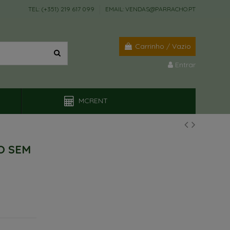
TEL: (+351) 219 617 099
EMAIL: VENDAS@PARRACHO.PT
Carrinho
/
Vazio
Entrar
MCRENT
O SEM