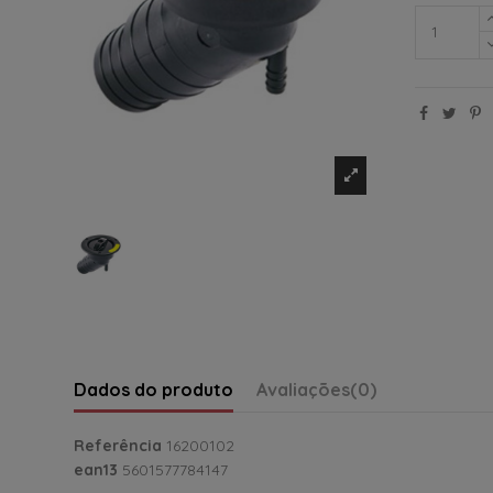
Dados do produto
Avaliações
(0)
Referência
16200102
ean13
5601577784147