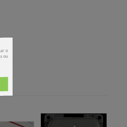
ar o
is ou