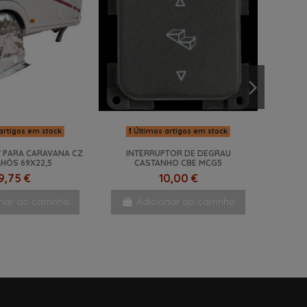
artigos em stock
Últimos artigos em stock
" PARA CARAVANA CZ
INTERRUPTOR DE DEGRAU
LHÓS 69X22,5
CASTANHO CBE MCG5
9,75 €
10,00 €
nar ao carrinho
Adicionar ao carrinho