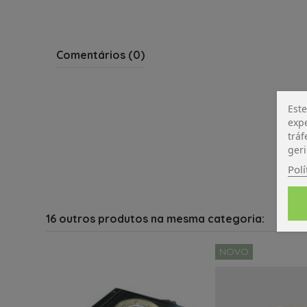
Comentários (0)
Este
expe
tráf
geri
Polí
16 outros produtos na mesma categoria:
NOVO