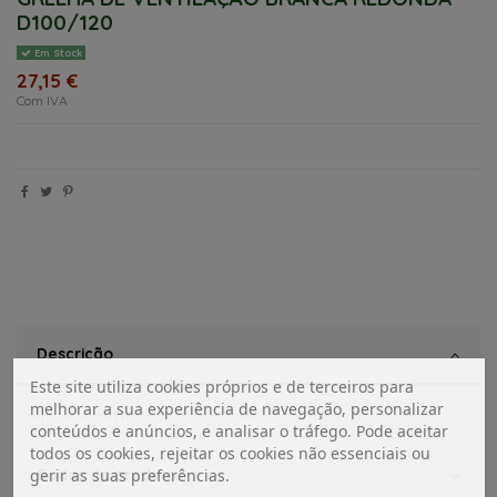
D100/120
Em Stock
27,15 €
Com IVA
Descrição
Este site utiliza cookies próprios e de terceiros para
melhorar a sua experiência de navegação, personalizar
Grelha de ventila redonda 100mm interior 120mm exterior
conteúdos e anúncios, e analisar o tráfego. Pode aceitar
todos os cookies, rejeitar os cookies não essenciais ou
Dados do produto
gerir as suas preferências.