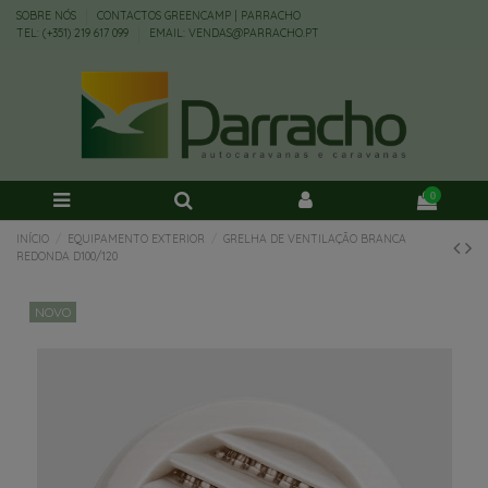
SOBRE NÓS
CONTACTOS GREENCAMP | PARRACHO
TEL: (+351) 219 617 099
EMAIL: VENDAS@PARRACHO.PT
0
INÍCIO
EQUIPAMENTO EXTERIOR
GRELHA DE VENTILAÇÃO BRANCA
REDONDA D100/120
NOVO