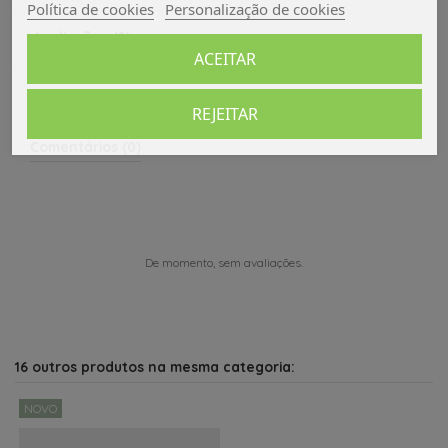
Política de cookies
Personalização de cookies
Avaliações (0)
ACEITAR
REJEITAR
Comentários (0)
De momento, sem avaliações.
16 outros produtos na mesma categoria:
NOVO