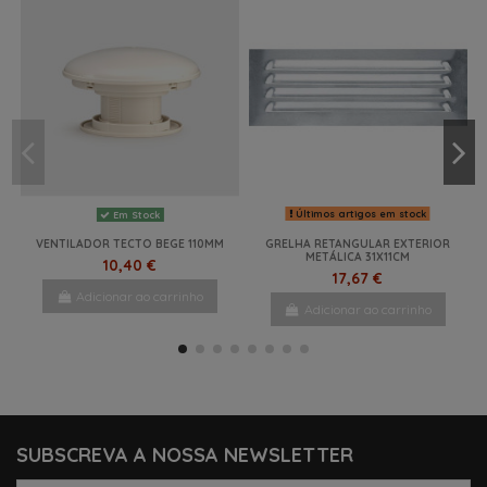
Últimos artigos em stock
Em Stock
VENTILADOR TECTO BEGE 110MM
GRELHA RETANGULAR EXTERIOR
METÁLICA 31X11CM
10,40 €
17,67 €
Adicionar ao carrinho
Adicionar ao carrinho
-18%
NOVO
NOVO
NOVO
NOVO
-28%
NOVO
NOVO
SUBSCREVA A NOSSA NEWSLETTER