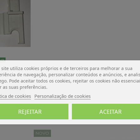
ock
 site utiliza cookies próprios e de terceiros para melhorar a sua
E RASTROLLO
riência de navegação, personalizar conteúdos e anúncios, e analis
IC
ego. Pode aceitar todos os cookies, rejeitar os cookies não essencia
€
r as suas preferências.
o carrinho
tica de cookies
Personalização de cookies
REJEITAR
ACEITAR
NOVO