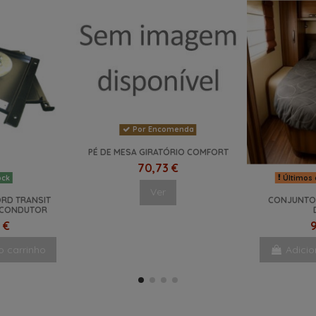
Por Encomenda
PÉ DE MESA GIRATÓRIO COMFORT
70,73 €
Últimos 
ock
Ver
ORD TRANSIT
CONJUNTO 
4 CONDUTOR
 €
9
o carrinho
Adicio