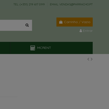
TEL: (+351) 219 617 099
EMAIL: VENDAS@PARRACHO.PT
Carrinho
/
Vazio
Entrar
MCRENT