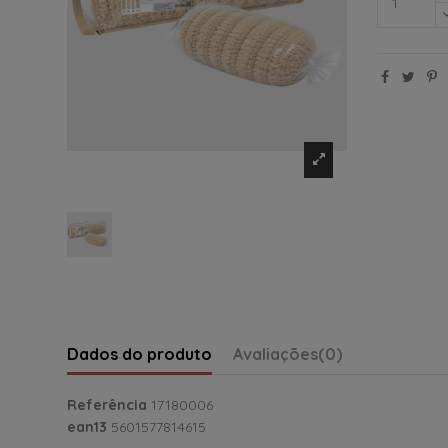
Dados do produto
Avaliações
(0)
Referência
17180006
ean13
5601577814615