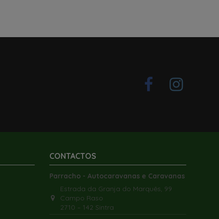
CONTACTOS
Parracho - Autocaravanas e Caravanas
Estrada da Granja do Marquês, 99
Campo Raso
2710 – 142 Sintra