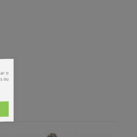
ar o
is ou