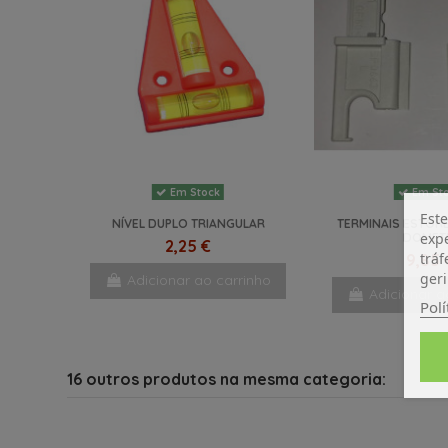
Em Stock
Em St
Este
NÍVEL DUPLO TRIANGULAR
TERMINAIS ESTOR
expe
DOMET
2,25 €
tráf
9,85 
geri
Adicionar ao carrinho
Adicionar a
Polí
16 outros produtos na mesma categoria: