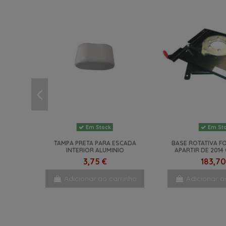
Em Stock
Em St
TAMPA PRETA PARA ESCADA
BASE ROTATIVA F
INTERIOR ALUMINIO
APARTIR DE 201
3,75 €
183,70
Adicionar ao carrinho
Adicionar a
NOVO
NOVO
NOVO