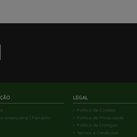
AÇÃO
LEGAL
ós
Política de Cookies
os Greencamp | Parracho
Política de Privacidade
Política de Entregas
Termos e Condições