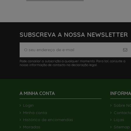
SUBSCREVA A NOSSA NEWSLETTER
Pode cancelar a subscrição a qualquer momento. Para tal, consulte a
nossa informação de contacto na declaração legal.
A MINHA CONTA
INFORM
Login
Sobre N
Minha conta
Contact
Histórico de encomendas
Lojas
Moradas
Sitemap