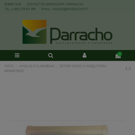
SOBRE NÓS
CONTACTOS GREENCAMP | PARRACHO
TEL: (+351) 219 617 099
EMAIL: VENDAS@PARRACHO.PT
0
INÍCIO
JANELAS E CLARABOIAS
ESTORE OPACO E MOSQUITEIRA
600X650 BEGE