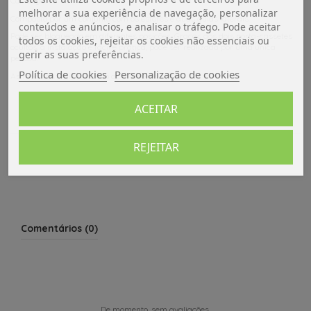
Cor: Bege.
melhorar a sua experiência de navegação, personalizar
Composto por um conjunto com os estores e duas guias laterais.
conteúdos e anúncios, e analisar o tráfego. Pode aceitar
Pode ser bloqueado em diferentes posições. Graças aos dois porta-cassetes
todos os cookies, rejeitar os cookies não essenciais ou
ocultos, a instalação é fácil e prática, pode ser realizada por uma única
gerir as suas preferências.
pessoa.
Política de cookies
Personalização de cookies
As medidas indicadas são as interiores.
ACEITAR
Dados do produto
REJEITAR
Avaliações (0)
Comentários (0)
De momento, sem avaliações.