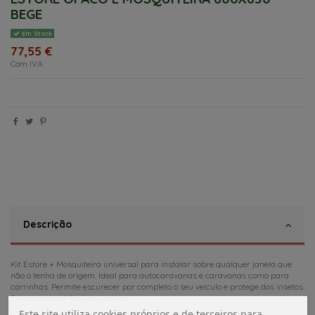
BEGE
Em Stock
77,55 €
Com IVA
Descrição
Kit Estore + Mosquiteira universal para instalar sobre qualquer janela que
não o tenha de origem. Ideal para autocaravanas e caravanas como para
carrinhas. Permite escurecer por completo o seu veículo e protege dos insetos.
Extremamente fácil de montar.
Este site utiliza cookies próprios e de terceiros para