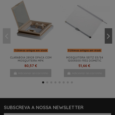
Últimos artigos em stock
Últimos artigos em stock
CLARABOIA 28X28 OPACA COM
MOSQUITEIRA SEITZ S3/S4
MOSQUITEIRA MPK
1200X500 FR32 DOMETIC
80,57 €
51,66 €
Adicionar ao carrinho
Adicionar ao carrinho
-15%
-20%
-1%
-20%
-15%
-11%
-15%
NOVO
NOVO
SUBSCREVA A NOSSA NEWSLETTER