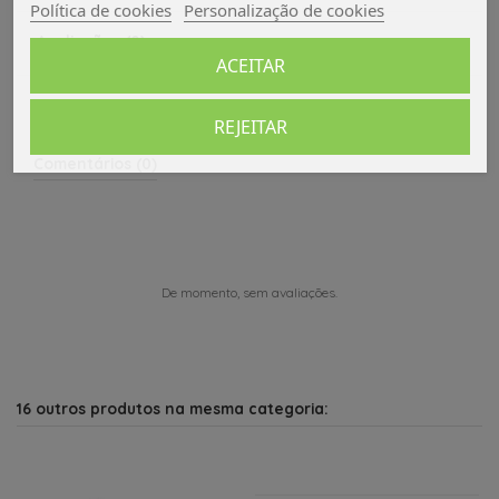
Política de cookies
Personalização de cookies
Avaliações (0)
ACEITAR
REJEITAR
Comentários (0)
De momento, sem avaliações.
16 outros produtos na mesma categoria: