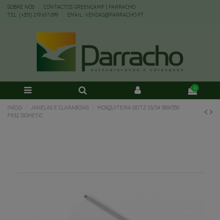
SOBRE NÓS
CONTACTOS GREENCAMP | PARRACHO
TEL: (+351) 219 617 099
EMAIL: VENDAS@PARRACHO.PT
0
INÍCIO
JANELAS E CLARABOIAS
MOSQUITEIRA SEITZ S3/S4 500X350
FR32 DOMETIC