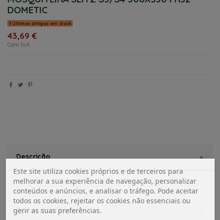
DOMETIC
Últimos artigos em stock
43,69 €
Com IVA
Descrição
Este site utiliza cookies próprios e de terceiros para
melhorar a sua experiência de navegação, personalizar
Mosquiteira de substituição para janela Seitz S3/S4 Dometic 500X350
conteúdos e anúncios, e analisar o tráfego. Pode aceitar
todos os cookies, rejeitar os cookies não essenciais ou
Dados do produto
gerir as suas preferências.