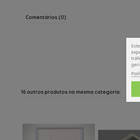
Comentários (0)
Este
expe
tráf
geri
Polí
16 outros produtos na mesma categoria: