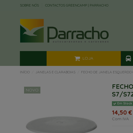
SOBRE NÓS
CONTACTOS GREENCAMP | PARRACHO
LOJA
INÍCIO
JANELAS E CLARABOIAS
FECHO DE JANELA ESQUERDO 
FECHO
NOVO
S7/S7
Em Stock
14,50 €
Com IVA