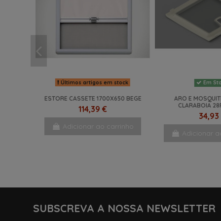
Últimos artigos em stock
Em St
ESTORE CASSETE 1700X650 BEGE
ARO E MOSQUIT
CLARABOIA 28
114,39 €
34,93
Adicionar ao carrinho
Adicionar a
-11%
SUBSCREVA A NOSSA NEWSLETTER