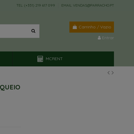
TEL: (+351) 219 617 099
EMAIL: VENDAS@PARRACHO.PT
Carrinho
/
Vazio
Entrar
MCRENT
QUEIO