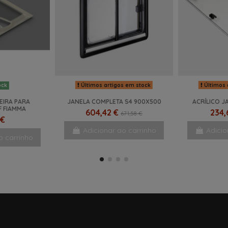
Últimos artigos em stock
Últimos 
ock
EIRA PARA
JANELA COMPLETA S4 900X500
ACRÍLICO J
F FIAMMA
604,42 €
234,
671,58 €
 €
Adicionar ao carrinho
Adicio
o carrinho
NOVO