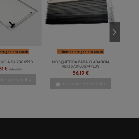
artigos em stock
Últimos artigos em stock
ANELA S4 700X550
MOSQUITEIRA PARA CLARABOIA
HEKI 3/3PLUS/4PLUS
61 €
308,70 €
56,19 €
nar ao carrinho
Adicionar ao carrinho