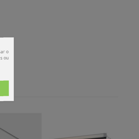
ar o
is ou