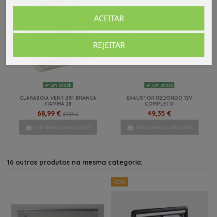
ACEITAR
REJEITAR
Em Stock
Em Stock
CLARABOIA VENT 28F BRANCA
EXAUSTOR REDONDO 12V
FIAMMA 28
COMPLETO
68,99 €
49,35 €
87,33 €
Adicionar ao carrinho
Adicionar ao carrinho
16 outros produtos na mesma categoria:
-10%