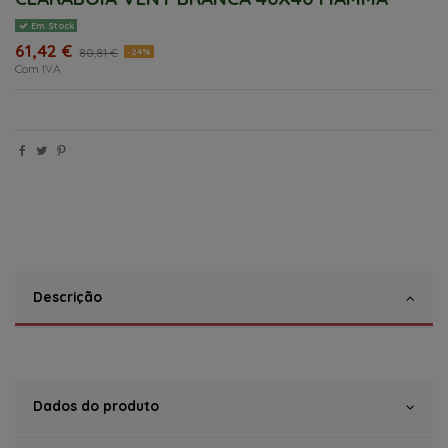
Em Stock
61,42 €
80,81 €
-24%
Com IVA
Descrição
Dados do produto