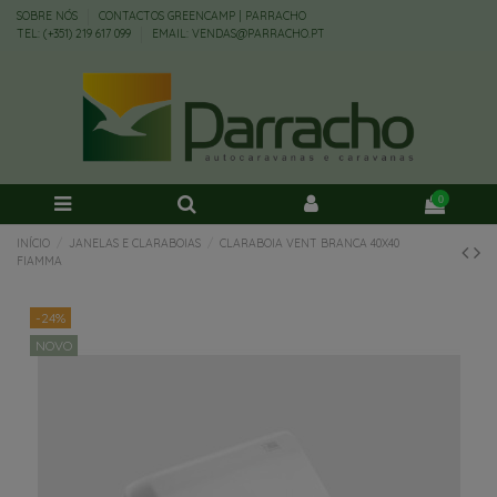
SOBRE NÓS
CONTACTOS GREENCAMP | PARRACHO
TEL: (+351) 219 617 099
EMAIL: VENDAS@PARRACHO.PT
0
INÍCIO
JANELAS E CLARABOIAS
CLARABOIA VENT BRANCA 40X40
FIAMMA
-24%
NOVO