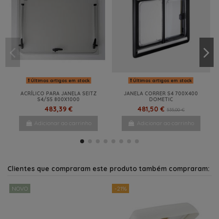
Últimos artigos em stock
Últimos artigos em stock
ACRÍLICO PARA JANELA SEITZ
JANELA CORRER S4 700X400
S4/S5 800X1000
DOMETIC
483,39 €
481,50 €
535,00 €
Adicionar ao carrinho
Adicionar ao carrinho
-12%
-1%
-22%
-8%
-15%
NOVO
Clientes que compraram este produto também compraram:
NOVO
-21%