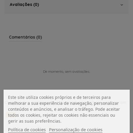
Avaliações (0)
Comentários (0)
De momento, sem avaliações.
Este site utiliza cookies próprios e de terceiros para
Clientes que compraram este produto também compraram:
melhorar a sua experiência de navegação, personalizar
conteúdos e anúncios, e analisar o tráfego. Pode aceitar
todos os cookies, rejeitar os cookies não essenciais ou
-21%
gerir as suas preferências.
Política de cookies
Personalização de cookies