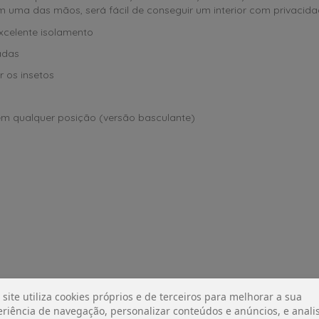
uma das mãos, será fácil de conseguir um interior com privacidade
xcelente isolamento
adas
 os insetos
em qualquer posição (versão basculante)
 site utiliza cookies próprios e de terceiros para melhorar a sua
riência de navegação, personalizar conteúdos e anúncios, e analis