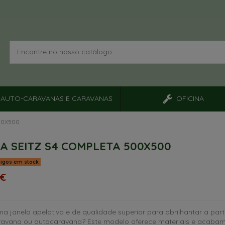
AUTO-CARAVANAS E CARAVANAS
OFICINA
00X500
A SEITZ S4 COMPLETA 500X500
tigos em stock
 €
a janela apelativa e de qualidade superior para abrilhantar a parte
ravana ou autocaravana? Este modelo oferece materiais e acaba