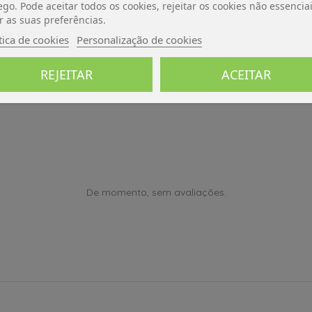
ego. Pode aceitar todos os cookies, rejeitar os cookies não essencia
r as suas preferências.
orte 499,00 mm
tica de cookies
Personalização de cookies
REJEITAR
ACEITAR
De momento, sem avaliações.