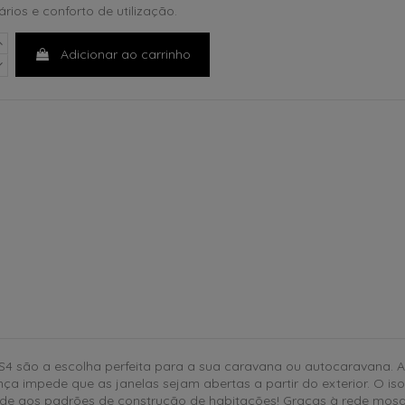
ários e conforto de utilização.
Adicionar ao carrinho
 S4 são a escolha perfeita para a sua caravana ou autocaravana.
a impede que as janelas sejam abertas a partir do exterior. O iso
onde aos padrões de construção de habitações! Graças à rede mosq