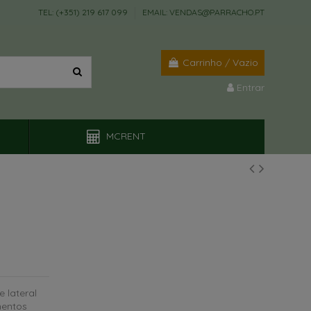
TEL: (+351) 219 617 099
EMAIL: VENDAS@PARRACHO.PT
Carrinho
/
Vazio
Entrar
MCRENT
 lateral
mentos