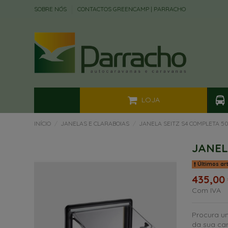
SOBRE NÓS
CONTACTOS GREENCAMP | PARRACHO
LOJA
INÍCIO
JANELAS E CLARABOIAS
JANELA SEITZ S4 COMPLETA 5
JANEL
Últimos ar
435,00
Com IVA
Procura um
da sua ca