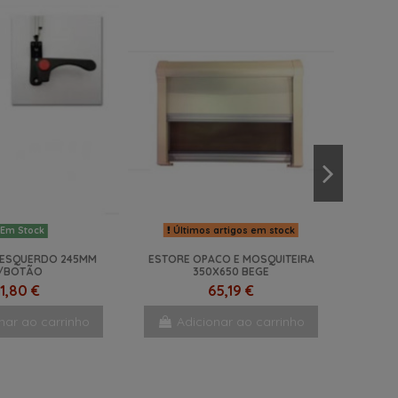
Últimos artigos em stock
Em Stock
ESQUERDO 245MM
ESTORE OPACO E MOSQUITEIRA
/BOTÃO
350X650 BEGE
1,80 €
65,19 €
nar ao carrinho
Adicionar ao carrinho
NOVO