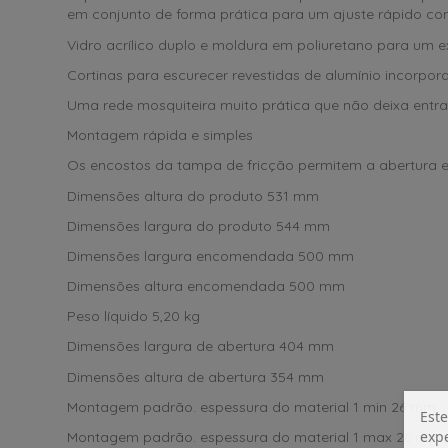
em conjunto de forma prática para um ajuste rápido com 
Vidro acrílico duplo e moldura em poliuretano para um e
Cortinas para escurecer revestidas de alumínio incorpor
Uma rede mosquiteira muito prática que não deixa entrar
Montagem rápida e simples
Os encostos da tampa de fricção permitem a abertura 
Dimensões altura do produto 531 mm
Dimensões largura do produto 544 mm
Dimensões largura encomendada 500 mm
Dimensões altura encomendada 500 mm
Peso líquido 5,20 kg
Dimensões largura de abertura 404 mm
Dimensões altura de abertura 354 mm
Montagem padrão. espessura do material 1 min 26 mm
Este
expe
Montagem padrão. espessura do material 1 max 26 mm