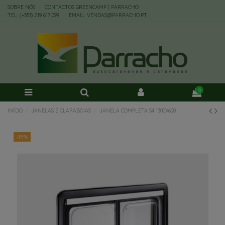
SOBRE NÓS
CONTACTOS GREENCAMP | PARRACHO
TEL: (+351) 219 617 099
EMAIL: VENDAS@PARRACHO.PT
0
INÍCIO
JANELAS E CLARABOIAS
JANELA COMPLETA S4 1300X600
-15%