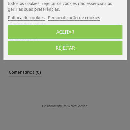
Componentes:
rede mosquiteira + estore escurecedor
todos os cookies, rejeitar os cookies não essenciais ou
Referência:
9104100193
gerir as suas preferências.
Política de cookies
Personalização de cookies
Dados do produto
ACEITAR
Avaliações (0)
REJEITAR
Comentários (0)
De momento, sem avaliações.