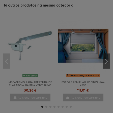
16 outros produtos na mesma categoria:
Últimos artigos em stock
Em Stock
MECANISMO PARA ABERTURA DE
ESTORE REMIFLAIR IV CINZA 664
CLARABOIA FIAMMA VENT 28/40
X650
30,26 €
111,01 €
Adicionar ao carrinho
Adicionar ao carrinho
NOVO
-10%
-5%
NOVO
NOVO