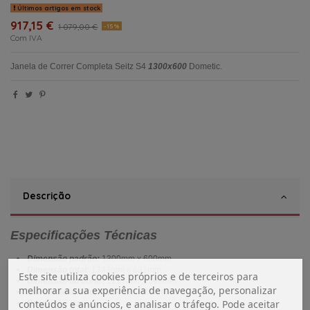
Últimos artigos em stock
917,15 €
1 079,00 €
-15%
Com IVA
Janela de Correr Completa Seitz S4
1300x600
Dometic.
Descrição
Especificações Técnicas
Dimensão padrão:
1300mm x 600mm
Dimensão total:
1343mm x 631mm
Este site utiliza cookies próprios e de terceiros para
Dimensão do corte:
1297mm x 599mm
melhorar a sua experiência de navegação, personalizar
Dimensão interior:
1204mm x 454mm
conteúdos e anúncios, e analisar o tráfego. Pode aceitar
Peso:
14,2 kgs