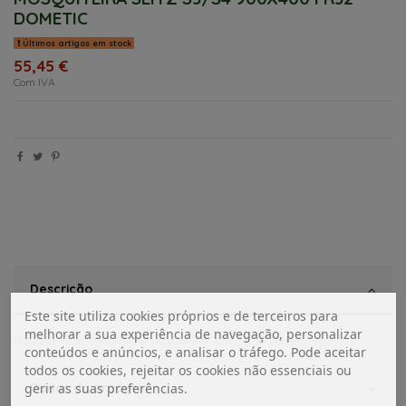
DOMETIC
Últimos artigos em stock
55,45 €
Com IVA
Descrição
Este site utiliza cookies próprios e de terceiros para
melhorar a sua experiência de navegação, personalizar
Mosquiteira de substituição para janela Seitz S3/S4 Dometic 900X600
conteúdos e anúncios, e analisar o tráfego. Pode aceitar
todos os cookies, rejeitar os cookies não essenciais ou
Dados do produto
gerir as suas preferências.