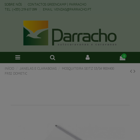
SOBRE NÓS
CONTACTOS GREENCAMP | PARRACHO
TEL: (+351) 219 617 099
EMAIL: VENDAS@PARRACHO.PT
0
INÍCIO
JANELAS E CLARABOIAS
MOSQUITEIRA SEITZ S3/S4 900X400
FR32 DOMETIC