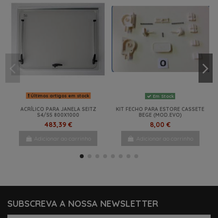
Últimos artigos em stock
Em Stock
ACRÍLICO PARA JANELA SEITZ
KIT FECHO PARA ESTORE CASSETE
S4/S5 800X1000
BEGE (MOD.EVO)
483,39 €
8,00 €
Adicionar ao carrinho
Adicionar ao carrinho
-5%
NOVO
NOVO
-13%
NOVO
-1%
SUBSCREVA A NOSSA NEWSLETTER