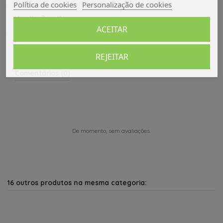
Política de cookies
Personalização de cookies
Avaliações (0)
ACEITAR
REJEITAR
Comentários (0)
De momento, sem avaliações.
16 outros produtos na mesma categoria: