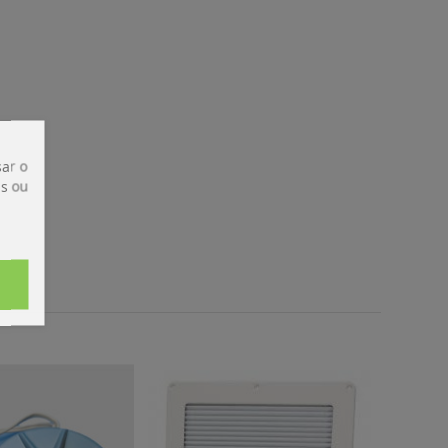
ar o
is ou