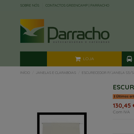
SOBRE NÓS
CONTACTOS GREENCAMP | PARRACHO
LOJA
INÍCIO
JANELAS E CLARABOIAS
ESCURECEDOR P/JANELA S3/S
ESCUR
Últimos ar
130,45 
Com IVA