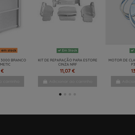
s em stock
Em Stock
 3000 BRANCO
KIT DE REPARAÇÃO PARA ESTORE
MOTOR DE CLA
METIC
CINZA NRF
P
 €
11,07 €
1
o carrinho
Adicionar ao carrinho
Adicio