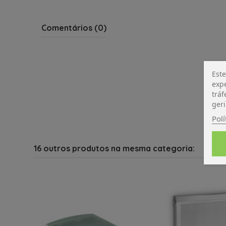
Comentários (0)
Este
expe
tráf
geri
Polí
16 outros produtos na mesma categoria: