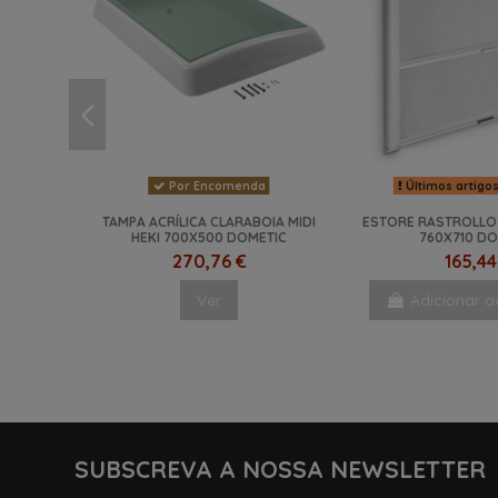
Por Encomenda
Últimos artigo
TAMPA ACRÍLICA CLARABOIA MIDI
ESTORE RASTROLLO
HEKI 700X500 DOMETIC
760X710 DO
270,76 €
165,44
Ver
Adicionar a
NOVO
-12%
NOVO
SUBSCREVA A NOSSA NEWSLETTER