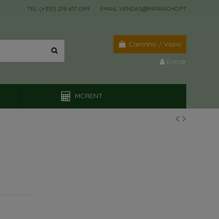
TEL: (+351) 219 617 099
EMAIL: VENDAS@PARRACHO.PT
Carrinho
/
Vazio
Entrar
MCRENT