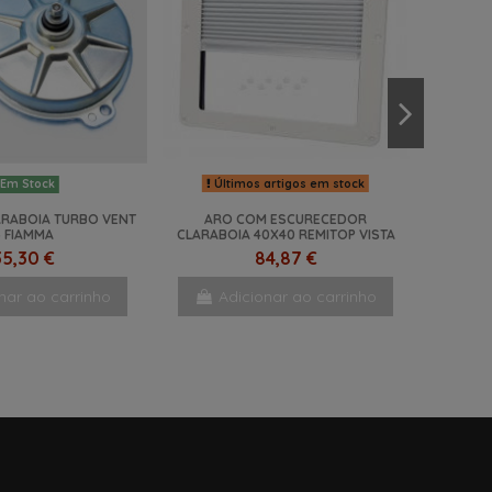
Últimos artigos em stock
Em Stock
RABOIA TURBO VENT
ARO COM ESCURECEDOR
3 FIAMMA
CLARABOIA 40X40 REMITOP VISTA
35,30 €
84,87 €
nar ao carrinho
Adicionar ao carrinho
NOVO