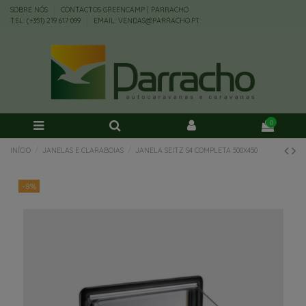
SOBRE NÓS
CONTACTOS GREENCAMP | PARRACHO
TEL: (+351) 219 617 099
EMAIL: VENDAS@PARRACHO.PT
0
INÍCIO
JANELAS E CLARABOIAS
JANELA SEITZ S4 COMPLETA 500X450
-8%