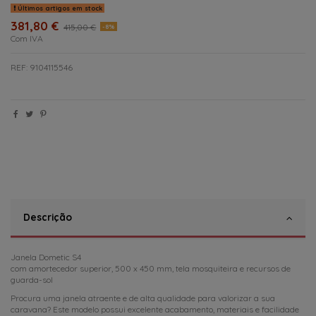
Últimos artigos em stock
381,80 €
415,00 €
-8%
Com IVA
REF: 9104115546
Descrição
Janela Dometic S4
com amortecedor superior, 500 x 450 mm, tela mosquiteira e recursos de
guarda-sol
Procura uma janela atraente e de alta qualidade para valorizar a sua
caravana? Este modelo possui excelente acabamento, materiais e facilidade