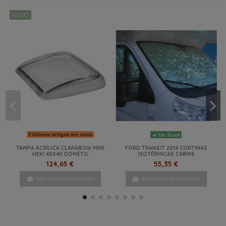
NOVO
Últimos artigos em stock
Em Stock
TAMPA ACRÍLICA CLARABOIA MINI
FORD TRANSIT 2014 CORTINAS
HEKI 40X40 DOMETIC
ISOTÉRMICAS CABINE
124,65 €
55,35 €
Adicionar ao carrinho
Adicionar ao carrinho
NOVO
-21%
NOVO
-5%
NOVO
-22%
-14%
NOVO
NOVO
NOVO