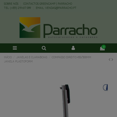
SOBRE NÓS
CONTACTOS GREENCAMP | PARRACHO
TEL: (+351) 219 617 099
EMAIL: VENDAS@PARRACHO.PT
0
INÍCIO
JANELAS E CLARABOIAS
COMPASSO DIREITO 450/500MM
JANELA PLASTOFORM