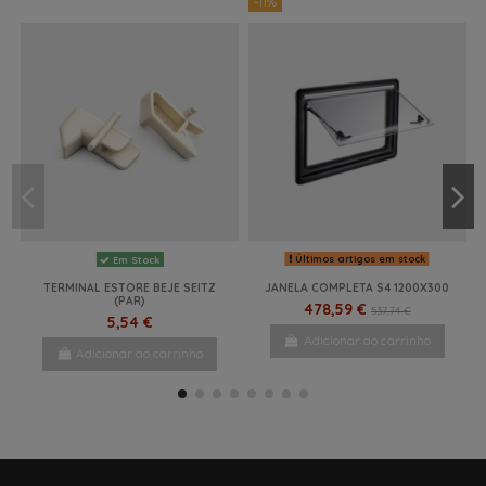
-11%
Últimos artigos em stock
Em Stock
TERMINAL ESTORE BEJE SEITZ
JANELA COMPLETA S4 1200X300
(PAR)
478,59 €
537,74 €
5,54 €
Adicionar ao carrinho
Adicionar ao carrinho
-15%
-1%
NOVO
NOVO