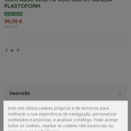
PLASTOFORM
Em Stock
30,55 €
Com IVA
Descrição
Este site utiliza cookies próprios e de terceiros para
Compasso de 4 clic para janelas Plastoform com 450/500 mm
melhorar a sua experiência de navegação, personalizar
Altura Medida total 275mm // Medida parte metalica fechado 210mm
conteúdos e anúncios, e analisar o tráfego. Pode aceitar
//Medida entre furos 34mm
todos os cookies, rejeitar os cookies não essenciais ou