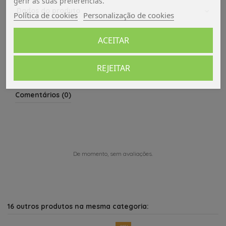
gerir as suas preferências.
Dados do produto
Política de cookies
Personalização de cookies
ACEITAR
Avaliações (0)
REJEITAR
Comentários (0)
De momento, sem avaliações.
16 outros produtos na mesma categoria: