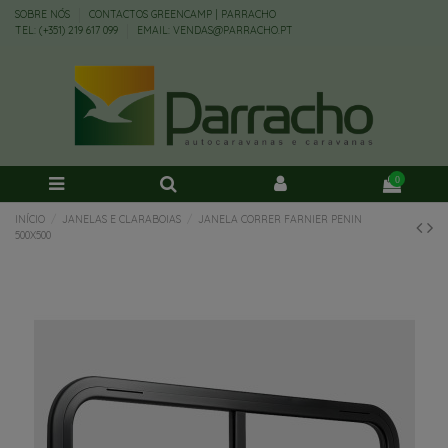
SOBRE NÓS
CONTACTOS GREENCAMP | PARRACHO
TEL: (+351) 219 617 099
EMAIL: VENDAS@PARRACHO.PT
0
INÍCIO
JANELAS E CLARABOIAS
JANELA CORRER FARNIER PENIN
500X500