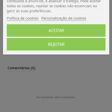
conteúdos e anúncios, e analisar o tráfego. Pode aceitar
fixação da massa.
todos os cookies, rejeitar os cookies não essenciais ou
No caso de forro interno, providenciar contra-quadros. Raio de corte de 75
gerir as suas preferências.
mm. Espessura 15 mm.
Política de cookies
Personalização de cookies
Dados do produto
ACEITAR
Avaliações (0)
REJEITAR
Comentários (0)
De momento, sem avaliações.