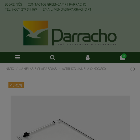
SOBRE NÓS
CONTACTOS GREENCAMP | PARRACHO
TEL: (+351) 219 617 099
EMAIL: VENDAS@PARRACHO.PT
0
INÍCIO
JANELAS E CLARABOIAS
ACRÍLICO JANELA S4 900X500
-18,45%