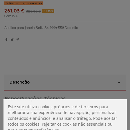
Últimos artigos em stock
261,03 €
320,08 €
-18,45%
Com IVA
Acrílico para janela Seitz S4
900x550
Dometic
Descrição
Especificações Técnicas
Este site utiliza cookies próprios e de terceiros para
Medidas do acrílico:
868mm x 434mm
melhorar a sua experiência de navegação, personalizar
Componentes:
acrílico + compassos + fechos
conteúdos e anúncios, e analisar o tráfego. Pode aceitar
Referência:
4460000434
todos os cookies, rejeitar os cookies não essenciais ou
gerir as suas preferências.