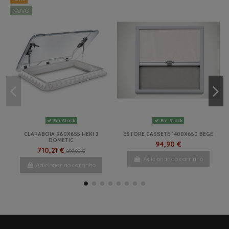
NOVO
Em Stock
Em Stock
CLARABOIA 960X655 HEKI 2
ESTORE CASSETE 1400X650 BEGE
DOMETIC
94,90 €
710,21 €
899,00 €
Adicionar ao carrinho
Adicionar ao carrinho
NOVO
-20%
NOVO
NOVO