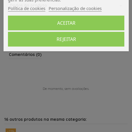
Dados do produto
Política de cookies
Personalização de cookies
Avaliações (0)
ACEITAR
REJEITAR
Comentários (0)
De momento, sem avaliações.
16 outros produtos na mesma categoria:
-21%