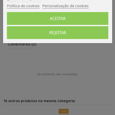
Dados do produto
Política de cookies
Personalização de cookies
Avaliações (0)
ACEITAR
REJEITAR
Comentários (0)
De momento, sem avaliações.
16 outros produtos na mesma categoria:
-35%