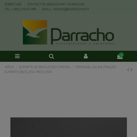
SOBRE NÓS
CONTACTOS GREENCAMP | PARRACHO
TEL: (+351) 219 617 099
EMAIL: VENDAS@PARRACHO.PT
0
INÍCIO
SUPORTE DE BICICLETAS E MOTAS
TERMINAL CALHA FIXAÇÃO
SUPORTE BICICLETA PRO C PAR