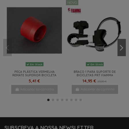
NOVO
Em Stock
Em Stock
PEÇA PLÁSTICA VERMELHA
BRAÇO 1 PARA SUPORTE DE
REMATE SUPERIOR BICICLETA
BICICLETAS PRT FIAMMA
5,41 €
14,95 €
23,00 €
Adicionar ao carrinho
Adicionar ao carrinho
NOVO
NOVO
-15%
NOVO
-15%
-42%
NOVO
NOVO
SUBSCREVA A NOSSA NEWSLETTER