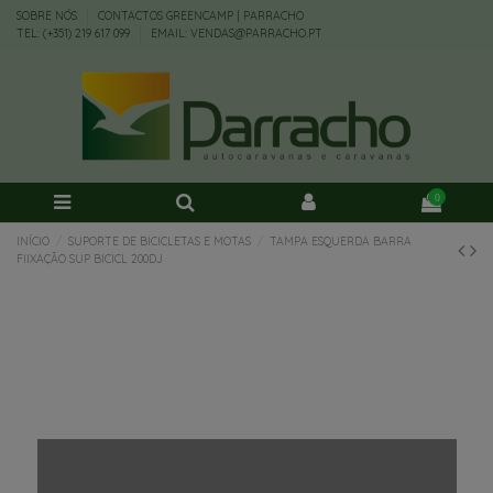
SOBRE NÓS
CONTACTOS GREENCAMP | PARRACHO
TEL: (+351) 219 617 099
EMAIL: VENDAS@PARRACHO.PT
0
INÍCIO
SUPORTE DE BICICLETAS E MOTAS
TAMPA ESQUERDA BARRA
FIIXAÇÃO SUP BICICL 200DJ