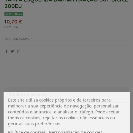
200DJ
Em Stock
10,70 €
Com IVA
REF: 98656M203
Dados do produto
Este site utiliza cookies próprios e de terceiros para
melhorar a sua experiência de navegação, personalizar
conteúdos e anúncios, e analisar o tráfego. Pode aceitar
Referência
16010088
ean13
5601576364050
todos os cookies, rejeitar os cookies não essenciais ou
gerir as suas preferências.
Política de cookies
Personalização de cookies
Avaliações (0)