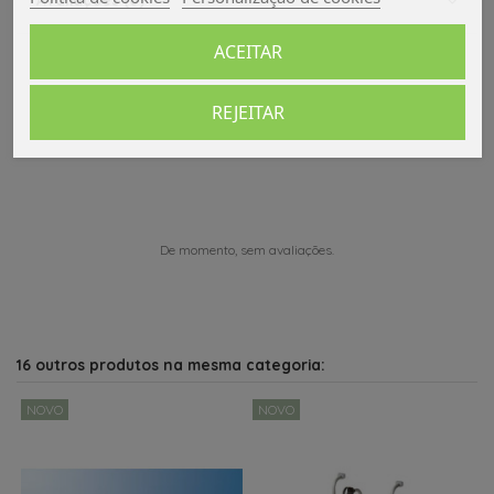
ACEITAR
REJEITAR
Comentários (0)
De momento, sem avaliações.
16 outros produtos na mesma categoria:
NOVO
NOVO