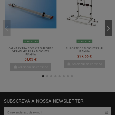
Em Stock
Em Stock
CALHA EXTRA COM KIT SUPORTE
SUPORTE DE BICICLETAS UL
VERMELHO PARA BICICLETA
FIAMMA
FIAMMA
297,66 €
51,05 €
Adicionar ao carrinho
Adicionar ao carrinho
NOVO
-35%
NOVO
NOVO
NOVO
SUBSCREVA A NOSSA NEWSLETTER