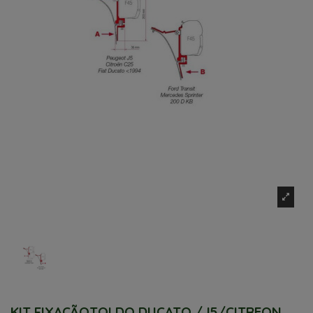
KIT FIXAÇÃOTOLDO DUCATO /J5/CITREON