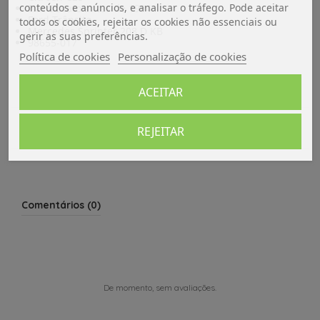
conteúdos e anúncios, e analisar o tráfego. Pode aceitar
Fiat Ducato antes de 1994
Ford Trânsito
todos os cookies, rejeitar os cookies não essenciais ou
Mercedes Sprinter 208 D KB
gerir as suas preferências.
98655-017
Política de cookies
Personalização de cookies
Dados do produto
ACEITAR
Avaliações (0)
REJEITAR
Comentários (0)
De momento, sem avaliações.