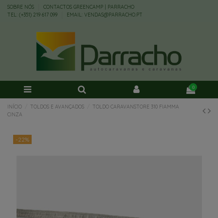
SOBRE NÓS
CONTACTOS GREENCAMP | PARRACHO
TEL: (+351) 219 617 099
EMAIL: VENDAS@PARRACHO.PT
0
INÍCIO
TOLDOS E AVANÇADOS
TOLDO CARAVANSTORE 310 FIAMMA
CINZA
-22%