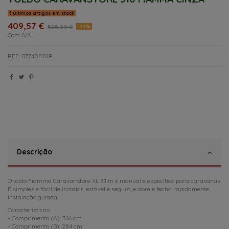
Últimos artigos em stock
409,57 €
525,09 €
-22%
Com IVA
REF: 07740D01R
Descrição
O toldo Fiamma Caravanstore XL 3.1 m é manual e específico para caravanas.
É simples e fácil de instalar, estável e seguro, e abre e fecha rapidamente.
Instalação guiada.
Características:
- Comprimento (A): 316 cm
- Comprimento (B): 284 cm