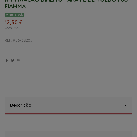
FIAMMA
Em Stock
12,30 €
Com IVA
REF: 98673S205
Descrição