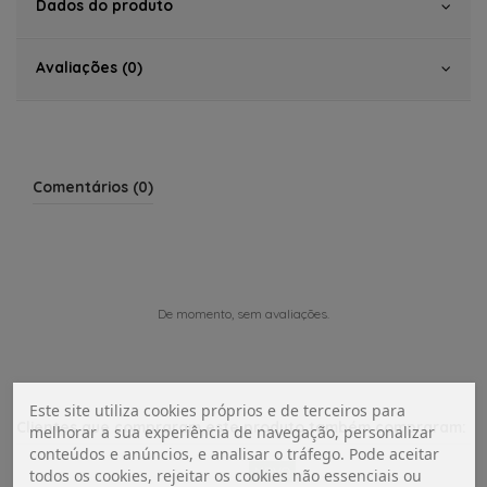
Dados do produto
Avaliações (0)
Comentários (0)
De momento, sem avaliações.
Este site utiliza cookies próprios e de terceiros para
Clientes que compraram este produto também compraram:
melhorar a sua experiência de navegação, personalizar
conteúdos e anúncios, e analisar o tráfego. Pode aceitar
NOVO
todos os cookies, rejeitar os cookies não essenciais ou