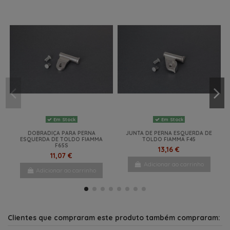
Em Stock
Em Stock
CALÇO RODA LEVEL UP FIAMMA
KIT FIXAÇÃO ESQUERDA PARA PÉ
CINZA COM SACO
TOLDO F80
35,67 €
12,30 €
49,20 €
Adicionar ao carrinho
Adicionar ao carrinho
Em Stock
Em Stock
DOBRADIÇA PARA PERNA
JUNTA DE PERNA ESQUERDA DE
ESQUERDA DE TOLDO FIAMMA
TOLDO FIAMMA F45
F65S
13,16 €
11,07 €
Adicionar ao carrinho
Adicionar ao carrinho
NOVO
-42%
NOVO
Clientes que compraram este produto também compraram: