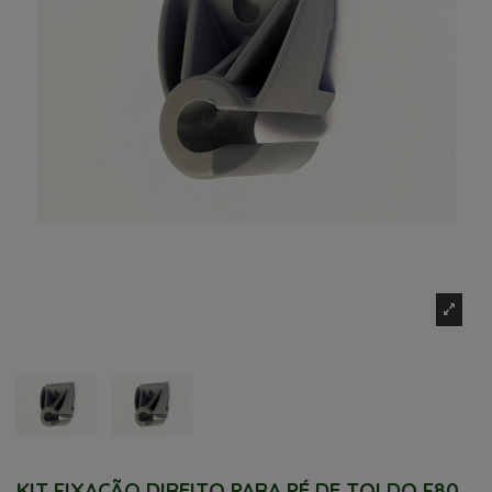
KIT FIXAÇÃO DIREITO PARA PÉ DE TOLDO F80