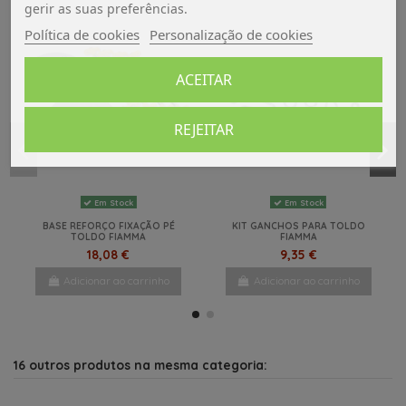
gerir as suas preferências.
Política de cookies
Personalização de cookies
ACEITAR
REJEITAR
Em Stock
Em Stock
BASE REFORÇO FIXAÇÃO PÉ
KIT GANCHOS PARA TOLDO
TOLDO FIAMMA
FIAMMA
18,08 €
9,35 €
Adicionar ao carrinho
Adicionar ao carrinho
-27,5%
NOVO
NOVO
16 outros produtos na mesma categoria: