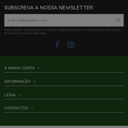
SUBSCREVA A NOSSA NEWSLETTER
Pode cancelar a subscrição a qualquer momento. Para tal, consulte a nossa informação
de contacto na declaração legal.
Em Stock
Em Stock
BASE REFORÇO FIXAÇÃO PÉ
KIT FIXAÇÃO ESQUERDA PARA PÉ
TOLDO FIAMMA
TOLDO F80
18,08 €
12,30 €
A MINHA CONTA
Adicionar ao carrinho
Adicionar ao carrinho
INFORMAÇÃO
LEGAL
CONTACTOS