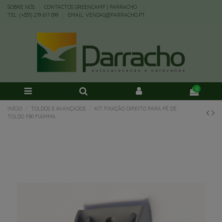
SOBRE NÓS
CONTACTOS GREENCAMP | PARRACHO
TEL: (+351) 219 617 099
EMAIL: VENDAS@PARRACHO.PT
0
INÍCIO
TOLDOS E AVANÇADOS
KIT FIXAÇÃO DIREITO PARA PÉ DE
TOLDO F80 FIAMMA