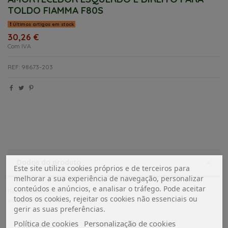
TOLDO FIAMMA F80S
Últimos artigos em stock
30,26 €
Com IVA
REF: 98673-203
Dados do produto
Este site utiliza cookies próprios e de terceiros para
melhorar a sua experiência de navegação, personalizar
conteúdos e anúncios, e analisar o tráfego. Pode aceitar
Referência
16010288
todos os cookies, rejeitar os cookies não essenciais ou
ean13
5601577786080
gerir as suas preferências.
Política de cookies
Personalização de cookies
Avaliações (0)