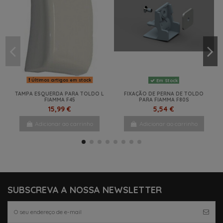
Últimos artigos em stock
Em Stock
TAMPA ESQUERDA PARA TOLDO L
FIXAÇÃO DE PERNA DE TOLDO
FIAMMA F45
PARA FIAMMA F80S
15,99 €
5,54 €
Adicionar ao carrinho
Adicionar ao carrinho
-15%
NOVO
NOVO
NOVO
NOVO
SUBSCREVA A NOSSA NEWSLETTER