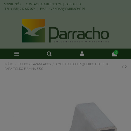
SOBRE NÓS
CONTACTOS GREENCAMP | PARRACHO
TEL: (+351) 219 617 099
EMAIL: VENDAS@PARRACHO.PT
0
INÍCIO
TOLDOS E AVANÇADOS
AMORTECEDOR ESQUERDO E DIREITO
PARA TOLDO FIAMMA F80S