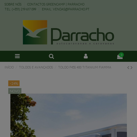
SOBRE NÓS
CONTACTOS GREENCAMP | PARRACHO
TEL: (+351) 219 617 099
EMAIL: VENDAS@PARRACHO.PT
0
INÍCIO
TOLDOS E AVANÇADOS
TOLDO F45S 400 TITANIUM FIAMMA
-24%
NOVO