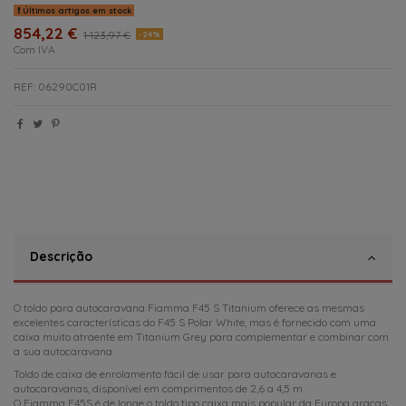
Últimos artigos em stock
854,22 €
1 123,97 €
-24%
Com IVA
REF: 06290C01R
Descrição
O toldo para autocaravana Fiamma F45 S Titanium oferece as mesmas
excelentes características do F45 S Polar White, mas é fornecido com uma
caixa muito atraente em Titanium Grey para complementar e combinar com
a sua autocaravana.
Toldo de caixa de enrolamento fácil de usar para autocaravanas e
autocaravanas, disponível em comprimentos de 2,6 a 4,5 m
O Fiamma F45S é de longe o toldo tipo caixa mais popular da Europa graças