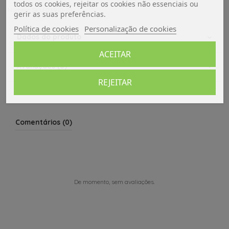
todos os cookies, rejeitar os cookies não essenciais ou
Número SKU 03910-01-
gerir as suas preferências.
Política de cookies
Personalização de cookies
Dados do produto
ACEITAR
Avaliações (0)
REJEITAR
Comentários (0)
De momento, sem avaliações.