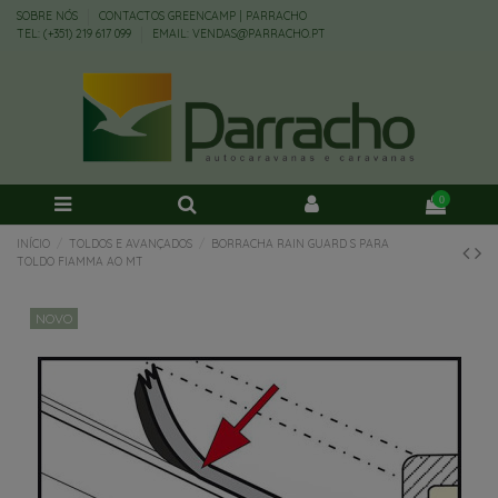
SOBRE NÓS
CONTACTOS GREENCAMP | PARRACHO
TEL: (+351) 219 617 099
EMAIL: VENDAS@PARRACHO.PT
0
INÍCIO
TOLDOS E AVANÇADOS
BORRACHA RAIN GUARD S PARA
TOLDO FIAMMA AO MT
NOVO