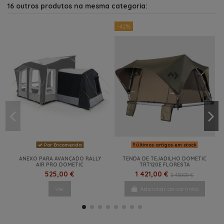
16 outros produtos na mesma categoria:
-42%
Por Encomenda
Últimos artigos em stock
ANEXO PARA AVANÇADO RALLY
TENDA DE TEJADILHO DOMETIC
AIR PRO DOMETIC
TRT120E FLORESTA
525,00 €
1 421,00 €
2 450,00 €
Ver
Adicionar ao carrinho
NOVO
NOVO
NOVO
-32,2%