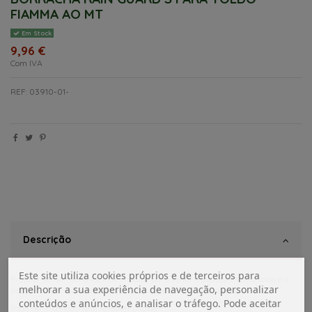
FIAMMA AO MT
Em Stock
9,96 €
Com IVA
REF: 03910-01-
Descrição
Este site utiliza cookies próprios e de terceiros para
Protetor de borracha fácil de instalar para vedar o espaço entre o toldo e a
melhorar a sua experiência de navegação, personalizar
parede do veículo, evitando que a água passe por trás do toldo.
conteúdos e anúncios, e analisar o tráfego. Pode aceitar
Pode ser instalado sem remover o toldo