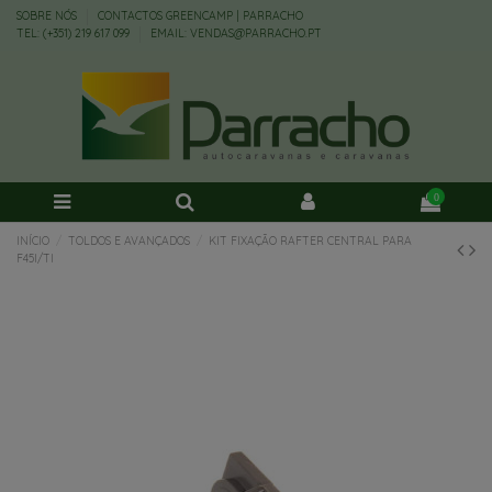
SOBRE NÓS
CONTACTOS GREENCAMP | PARRACHO
TEL: (+351) 219 617 099
EMAIL: VENDAS@PARRACHO.PT
0
INÍCIO
TOLDOS E AVANÇADOS
KIT FIXAÇÃO RAFTER CENTRAL PARA
F45I/TI