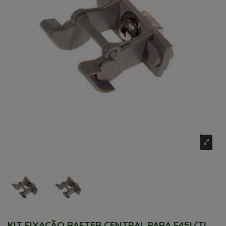
KIT FIXAÇÃO RAFTER CENTRAL PARA F45I/TI