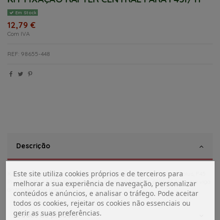
Em Stock
12,79 €
Com IVA
REF: 98655-448
Descrição
Este site utiliza cookies próprios e de terceiros para
Kit de fixação Fiamma Rafter - Leadbar. Serve para Elegance, F45plus, F45
Plus L e F45i e F45Ti. Isso se conecta à tampa frontal e permite que uma viga
melhorar a sua experiência de navegação, personalizar
do telhado seja presa.
conteúdos e anúncios, e analisar o tráfego. Pode aceitar
todos os cookies, rejeitar os cookies não essenciais ou
gerir as suas preferências.
Dados do produto