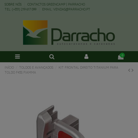
SOBRE NÓS
CONTACTOS GREENCAMP | PARRACHO
TEL: (+351) 219 617 099
EMAIL: VENDAS@PARRACHO.PT
0
INÍCIO
TOLDOS E AVANÇADOS
KIT FRONTAL DIREITO TITANIUM PARA
TOLDO F45S FIAMMA