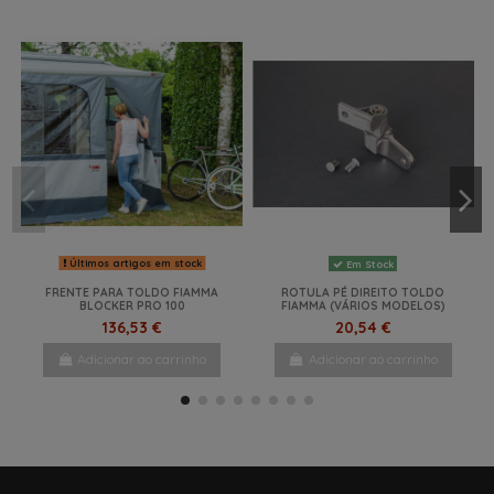
Últimos artigos em stock
Em Stock
FRENTE PARA TOLDO FIAMMA
ROTULA PÉ DIREITO TOLDO
BLOCKER PRO 100
FIAMMA (VÁRIOS MODELOS)
136,53 €
20,54 €
Adicionar ao carrinho
Adicionar ao carrinho
-27%
NOVO
-20%
NOVO
NOVO