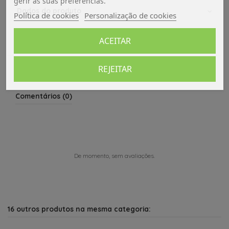
gerir as suas preferências.
Dados do produto
Política de cookies
Personalização de cookies
ACEITAR
Avaliações (0)
REJEITAR
Comentários (0)
De momento, sem avaliações.
16 outros produtos na mesma categoria: