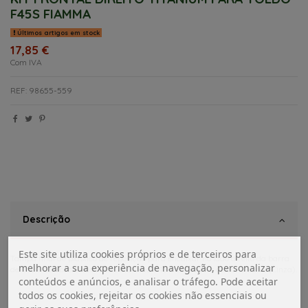
F45S FIAMMA
Últimos artigos em stock
17,85 €
Com IVA
REF: 98655-559
Descrição
Este site utiliza cookies próprios e de terceiros para
Tampa final de plástico de reposição para encaixar no lado direito da barra
melhorar a sua experiência de navegação, personalizar
de chumbo frontal nos toldos Fiamma F45 S com caixa de cor Titânio (Cinza).
conteúdos e anúncios, e analisar o tráfego. Pode aceitar
todos os cookies, rejeitar os cookies não essenciais ou