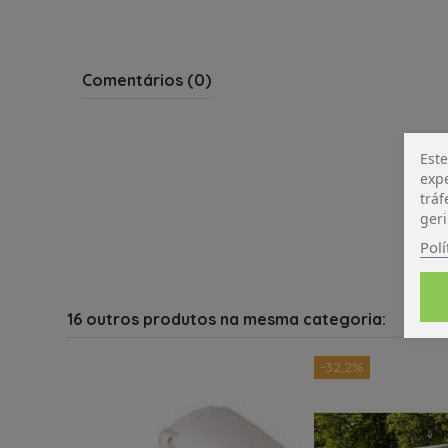
Comentários (0)
Este
expe
tráf
geri
Polí
16 outros produtos na mesma categoria:
-32,2%