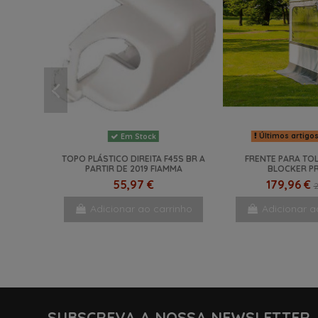
Últimos artigo
Em Stock
TOPO PLÁSTICO DIREITA F45S BR A
FRENTE PARA TO
PARTIR DE 2019 FIAMMA
BLOCKER PR
55,97 €
179,96 €
2
Adicionar ao carrinho
Adicionar a
SUBSCREVA A NOSSA NEWSLETTER