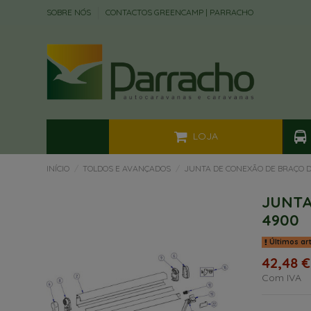
SOBRE NÓS
CONTACTOS GREENCAMP | PARRACHO
LOJA
INÍCIO
TOLDOS E AVANÇADOS
JUNTA DE CONEXÃO DE BRAÇO 
JUNTA
4900
Últimos ar
42,48 €
Com IVA