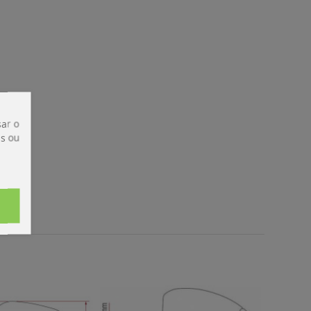
ar o
is ou