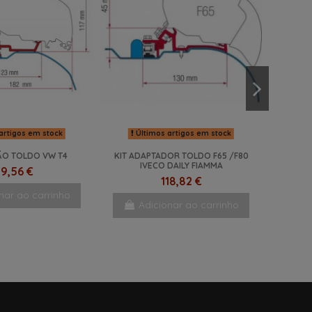
artigos em stock
Últimos artigos em stock
ÇÃO TOLDO VW T4
KIT ADAPTADOR TOLDO F65 /F80
IVECO DAILY FIAMMA
19,56 €
118,82 €
nar ao carrinho
Adicionar ao carrinho
NOVO