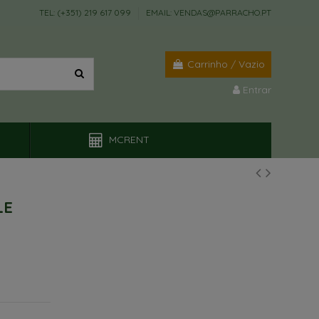
TEL: (+351) 219 617 099
EMAIL: VENDAS@PARRACHO.PT
Carrinho
/
Vazio
Entrar
MCRENT
LE