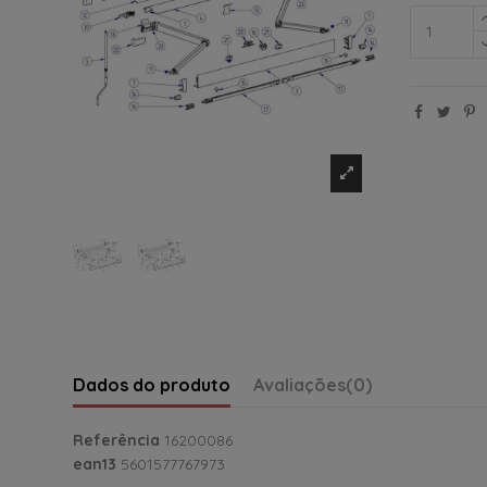
Dados do produto
Avaliações
(0)
Referência
16200086
ean13
5601577767973