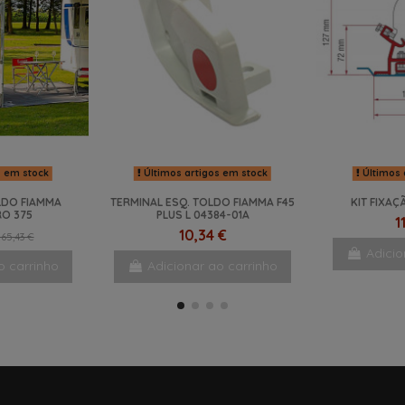
s em stock
Últimos artigos em stock
Últimos 
LDO FIAMMA
TERMINAL ESQ. TOLDO FIAMMA F45
KIT FIXA
O 375
PLUS L 04384-01A
1
10,34 €
65,43 €
Adicio
o carrinho
Adicionar ao carrinho
-25%
NOVO
NOVO