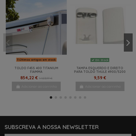
Últimos artigos em stock
Em Stock
TOLDO F45S 400 TITANIUM
TAMPA ESQUERDO E DIREITO
FIAMMA
PARA TOLDO THULE 4900/5200
854,22 €
9,59 €
1 123,97 €
Adicionar ao carrinho
Adicionar ao carrinho
-30%
-27%
NOVO
NOVO
SUBSCREVA A NOSSA NEWSLETTER