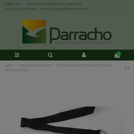
SOBRE NÓS
CONTACTOS GREENCAMP | PARRACHO
TEL: (+351) 219 617 099
EMAIL: VENDAS@PARRACHO.PT
0
INÍCIO
TOLDOS E AVANÇADOS
CINTA PARA FIXAR TOLDO TIE DOWN
PRETO FIAMMA