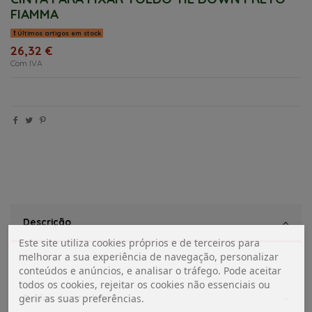
FIAMMA
Últimos artigos em stock
26,32 €
Com IVA
Descrição
Este site utiliza cookies próprios e de terceiros para
melhorar a sua experiência de navegação, personalizar
conteúdos e anúncios, e analisar o tráfego. Pode aceitar
todos os cookies, rejeitar os cookies não essenciais ou
Dados do produto
gerir as suas preferências.