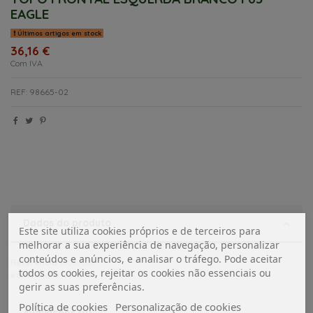
EAGLE
Últimos artigos em stock
36,16 €
Com IVA
REF: 98665-02
Dados do produto
Este site utiliza cookies próprios e de terceiros para
melhorar a sua experiência de navegação, personalizar
conteúdos e anúncios, e analisar o tráfego. Pode aceitar
Referência
16010070
todos os cookies, rejeitar os cookies não essenciais ou
ean13
5601576363763
gerir as suas preferências.
Política de cookies
Personalização de cookies
Avaliações (0)