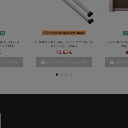
Últimos artigos em stock
ock
ARA JANELA
COMPASSO JANELA 350MM S4/S5
ESTORE OPA
M BOTÃO
DOMETIC (PAR)
900
€
73,65 €
8
o carrinho
Adicionar ao carrinho
Adicio