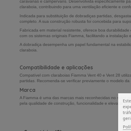
caravanas e campervans. Desenvolvida especificamente par
claraboia, contribuindo para uma ventilação eficiente e confo
Indicada para substituição de dobradiças partidas, desgasta
completo. A sua construção robusta foi concebida para supor
Fabricada em material resistente, oferece boa durabilidade
com os sistemas originais Fiamma, facilitando a instalação
A dobradiça desempenha um papel fundamental na estabilid
claraboia.
Compatibilidade e aplicações
Compatível com claraboias Fiamma Vent 40 e Vent 28 utili
partidas. Recomenda-se verificar previamente o modelo da cl
Marca
A Fiamma é uma das marcas mais reconhecidas no setor do
Este
pela qualidade de construção, funcionalidade e elevada dur
expe
tráf
geri
Polí