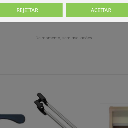
REJEITAR
ACEITAR
De momento, sem avaliações.