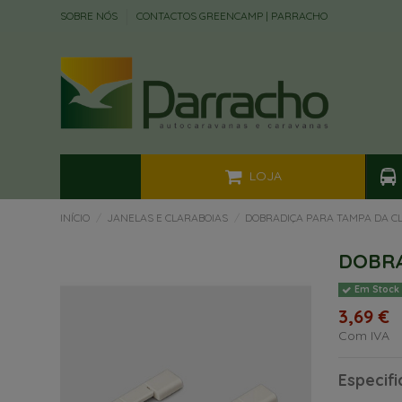
SOBRE NÓS
CONTACTOS GREENCAMP | PARRACHO
LOJA
INÍCIO
JANELAS E CLARABOIAS
DOBRADIÇA PARA TAMPA DA C
DOBRA
Em Stock
3,69 €
Com IVA
Especif