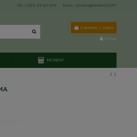
TEL: (+351) 219 617 099
EMAIL: VENDAS@PARRACHO.PT
Carrinho
/
Vazio
Entrar
MCRENT
MA