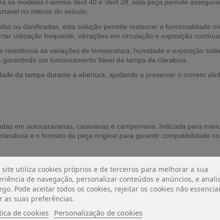
a os modelos Fiamma Vent 40 e Vent 28, esta peça permite assegurar
rtável no interior do veículo.
das ou danificadas, esta solução permite restaurar a funcionalidade or
tar utilização frequente, vibrações em circulação e exposição contínu
 e resistência às variações de temperatura, humidade e exposição sola
 e garantindo um funcionamento fiável da tampa da claraboia.
ade da tampa durante a abertura, ajudando a preservar o correto ali
zadas em autocaravanas, caravanas e campervans. Indicada para manu
araboia e o formato da peça original para garantir compatibilidade co
 caravanismo, especializada em acessórios e equipamentos para aut
 site utiliza cookies próprios e de terceiros para melhorar a sua
abilidade, sendo amplamente utilizados em veículos recreativos em to
riência de navegação, personalizar conteúdos e anúncios, e analis
ego. Pode aceitar todos os cookies, rejeitar os cookies não essencia
r as suas preferências.
tica de cookies
Personalização de cookies