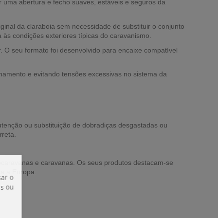
 uma abertura e fecho suaves, estáveis e seguros da
iginal da claraboia sem necessidade de substituir o conjunto
a às condições exteriores típicas do caravanismo.
r. O seu formato foi desenvolvido para encaixe compatível
nhamento e evitando tensões excessivas no sistema da
tenção ou substituição de dobradiças desgastadas ou
rreta.
ocaravanas e caravanas. Os seus produtos destacam-se
da a Europa.
ar o
is ou