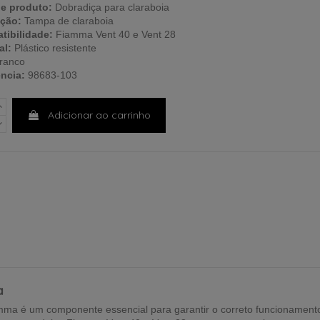
de produto:
Dobradiça para claraboia
ação:
Tampa de claraboia
tibilidade:
Fiamma Vent 40 e Vent 28
al:
Plástico resistente
ranco
ncia:
98683-103
Adicionar ao carrinho
a
amma é um componente essencial para garantir o correto funcionament