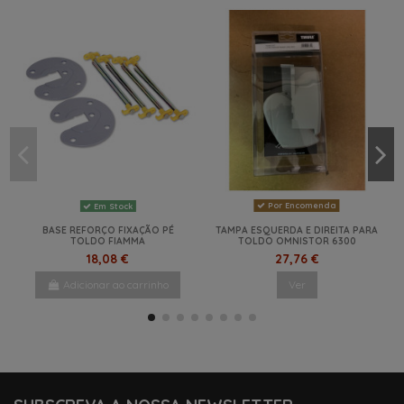
Por Encomenda
Em Stock
BASE REFORÇO FIXAÇÃO PÉ
TAMPA ESQUERDA E DIREITA PARA
TOLDO FIAMMA
TOLDO OMNISTOR 6300
18,08 €
27,76 €
Adicionar ao carrinho
Ver
-29%
NOVO
NOVO
NOVO