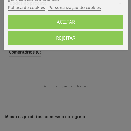
Dados do produto
Política de cookies
Personalização de cookies
Avaliações (0)
ACEITAR
REJEITAR
Comentários (0)
De momento, sem avaliações.
16 outros produtos na mesma categoria: