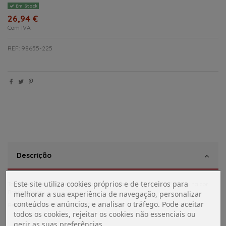
Em Stock
26,94 €
Com IVA
REF: 98655-225
Descrição
Este site utiliza cookies próprios e de terceiros para
Tampa direita / cobertura de guincho para toldos Fiamma F45 Ti L na cor
Branco Polar.
melhorar a sua experiência de navegação, personalizar
conteúdos e anúncios, e analisar o tráfego. Pode aceitar
Referencia Fiamma 98655-225
todos os cookies, rejeitar os cookies não essenciais ou
gerir as suas preferências.