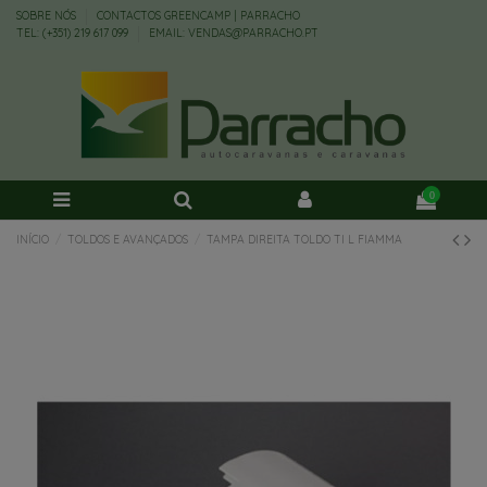
SOBRE NÓS
CONTACTOS GREENCAMP | PARRACHO
TEL: (+351) 219 617 099
EMAIL: VENDAS@PARRACHO.PT
0
INÍCIO
TOLDOS E AVANÇADOS
TAMPA DIREITA TOLDO TI L FIAMMA