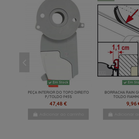
Em Stock
Em St
PEÇA INTERIOR DO TOPO DIREITO
BORRACHA RAIN G
P/TOLDO F45S
TOLDO FIAMM
47,48 €
9,96 
Adicionar ao carrinho
Adicionar a
NOVO
NOVO