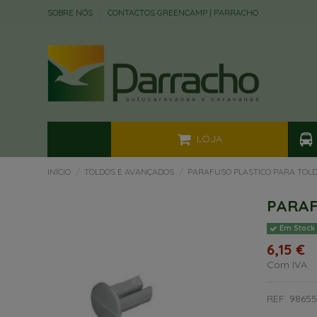
SOBRE NÓS
CONTACTOS GREENCAMP | PARRACHO
LOJA
INÍCIO
TOLDOS E AVANÇADOS
PARAFUSO PLASTICO PARA TOLD
PARAF
Em Stock
6,15 €
Com IVA
REF: 9865