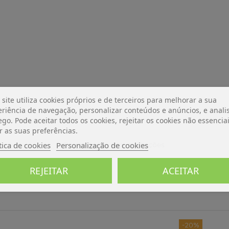
 site utiliza cookies próprios e de terceiros para melhorar a sua
riência de navegação, personalizar conteúdos e anúncios, e analis
ego. Pode aceitar todos os cookies, rejeitar os cookies não essencia
r as suas preferências.
tica de cookies
Personalização de cookies
De momento, sem avaliações.
REJEITAR
ACEITAR
-20%