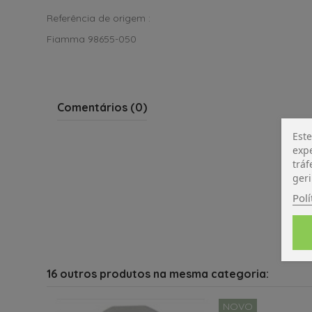
Referência de origem :
Fiamma 98655-050
Comentários (0)
Este
expe
tráf
geri
Polí
16 outros produtos na mesma categoria:
NOVO