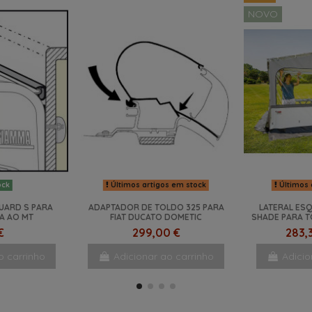
NOVO
Últimos artigos em stock
Últimos 
ock
UARD S PARA
ADAPTADOR DE TOLDO 325 PARA
LATERAL ES
A AO MT
FIAT DUCATO DOMETIC
SHADE PARA T
€
299,00 €
283,
o carrinho
Adicionar ao carrinho
Adicio