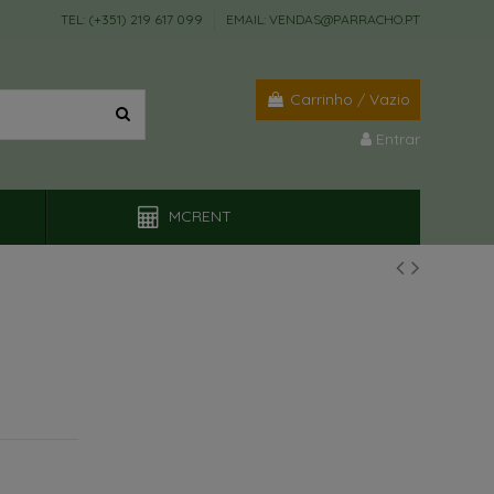
TEL: (+351) 219 617 099
EMAIL: VENDAS@PARRACHO.PT
Carrinho
/
Vazio
Entrar
MCRENT