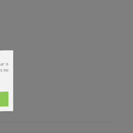
ar o
is ou