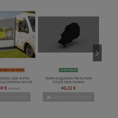
artigos em stock
Em Stock
QUERDA SIDE W PRO
TAMPA ESQUERDA PRETA PARA
OLDOFIAMMA F45 F65
TOLDO F80S FIAMMA
39 €
40,22 €
354,24 €
nar ao carrinho
Adicionar ao carrinho