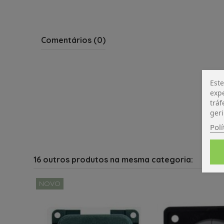
Comentários (0)
Este
expe
tráf
geri
Polí
16 outros produtos na mesma categoria:
NOVO