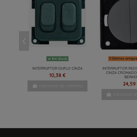
Últimos artigo
Em Stock
INTERRUPTOR DUPLO CINZA
INTERRUPTOR RE
CINZA CROMADO
10,38 €
BERKE
24,59
Adicionar ao carrinho
Adicionar a
NOVO
NOVO