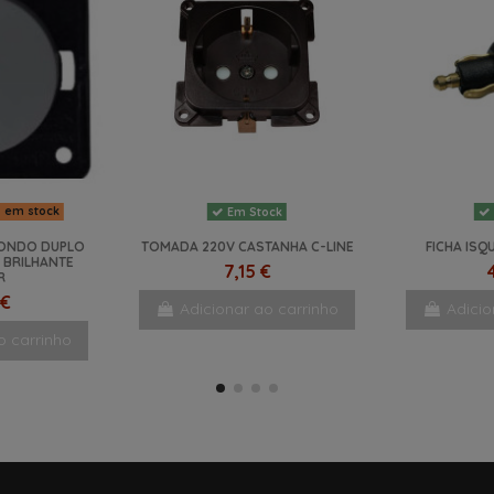
s em stock
Em Stock
DONDO DUPLO
TOMADA 220V CASTANHA C-LINE
FICHA ISQ
 BRILHANTE
7,15 €
R
 €
Adicionar ao carrinho
Adicio
o carrinho
NOVO