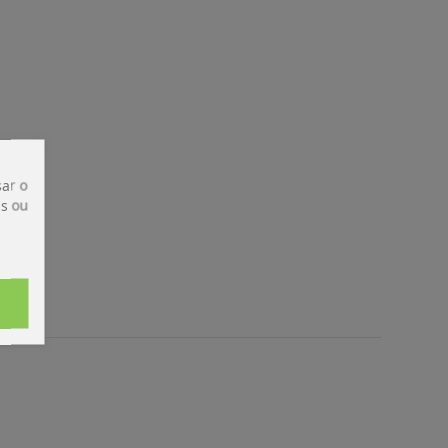
ar o
is ou