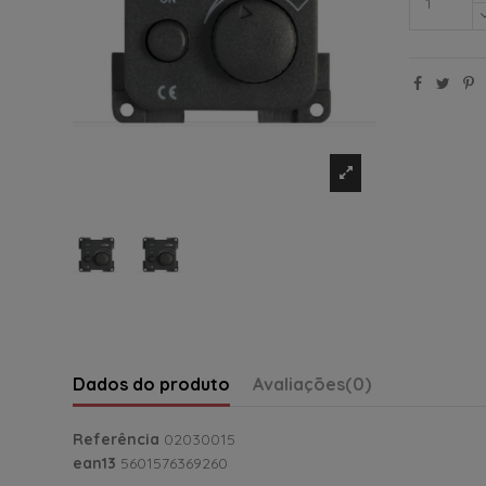
Dados do produto
Avaliações
(0)
Referência
02030015
ean13
5601576369260