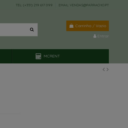
TEL: (+351) 219 617 099
EMAIL: VENDAS@PARRACHO.PT
Carrinho
/
Vazio
Entrar
MCRENT