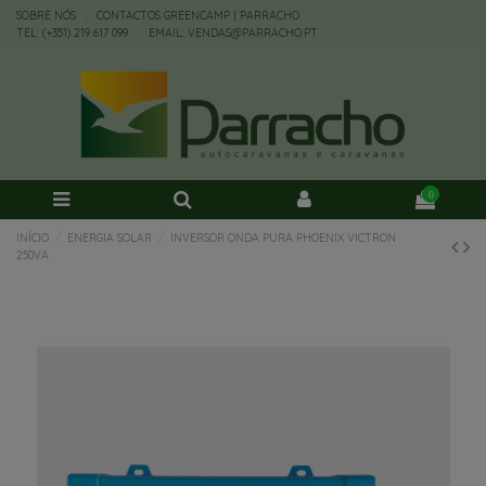
SOBRE NÓS
CONTACTOS GREENCAMP | PARRACHO
TEL: (+351) 219 617 099
EMAIL: VENDAS@PARRACHO.PT
0
INÍCIO
ENERGIA SOLAR
INVERSOR ONDA PURA PHOENIX VICTRON
250VA