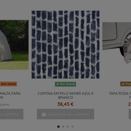
s em stock
Por
Em Stock
MALTA PARA
CORTINA EM PELO 56X185 AZUL E
TAPA RODA 
OR
BRANCO
7
38,45 €
2
2,57 €
o carrinho
Adicionar ao carrinho
-42,88%