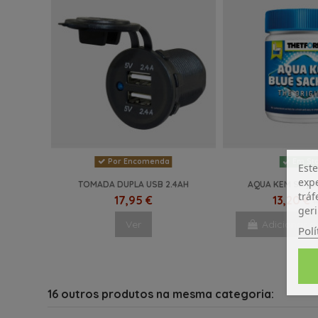
Por Encomenda
Em St
Este
expe
TOMADA DUPLA USB 2.4AH
AQUA KEM SAQUE
tráf
17,95 €
13,20 €
1
geri
Ver
Adicionar a
Polí
16 outros produtos na mesma categoria: