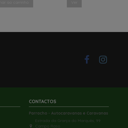
nar ao carrinho
Ver
CONTACTOS
Parracho - Autocaravanas e Caravanas
Estrada da Granja do Marquês, 99
Campo Raso