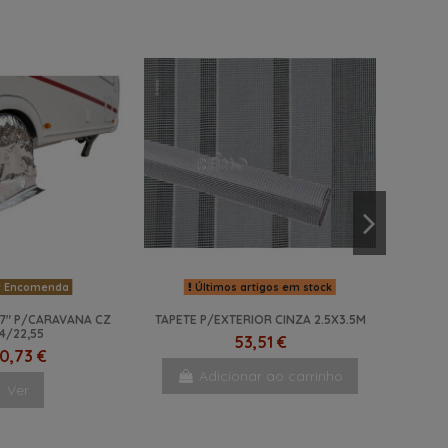
 Encomenda
Últimos artigos em stock
17" P/CARAVANA CZ
TAPETE P/EXTERIOR CINZA 2.5X3.5M
4/22,55
53,51 €
0,73 €
Adicionar ao carrinho
Ver
NOVO