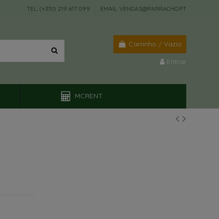
TEL: (+351) 219 617 099
EMAIL: VENDAS@PARRACHO.PT
Carrinho
/
Vazio
Entrar
MCRENT