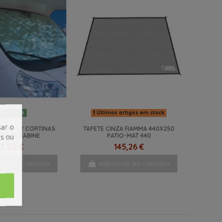
Últimos artigos em stock
Em Stock
ar o
IT 86-97 CORTINAS
TAPETE CINZA FIAMMA 440X250
is ou
MICAS CABINE
PATIO-MAT 440
7,50 €
145,26 €
nar ao carrinho
Adicionar ao carrinho