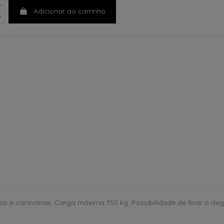
Adicionar ao carrinho
s e caravanas. Carga máxima 150 kg. Possibilidade de fixar o de