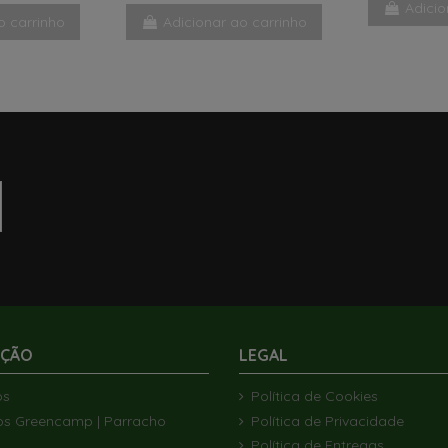
Adicio
o carrinho
Adicionar ao carrinho
AÇÃO
LEGAL
ós
Política de Cookies
os Greencamp | Parracho
Política de Privacidade
Política de Entregas