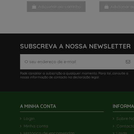
Adicionar ao carrinho
Adicionar a
SUBSCREVA A NOSSA NEWSLETTER
Pode cancelar a subscrição a qualquer momento. Para tal, consulte a
nossa informação de contacto na declaração legal.
A MINHA CONTA
INFORM
Login
Sobre N
Minha conta
Contact
Histórico de encomendas
Lojas