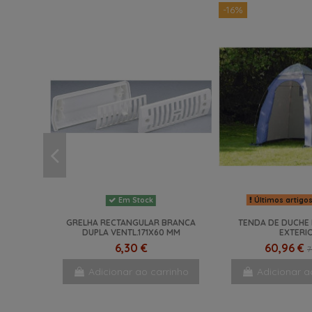
-16%
Últimos artigo
Em Stock
GRELHA RECTANGULAR BRANCA
TENDA DE DUCHE 
DUPLA VENTL.171X60 MM
EXTERI
6,30 €
60,96 €
7
Adicionar ao carrinho
Adicionar a
NOVO
NOVO
NOVO
NOVO
NOVO