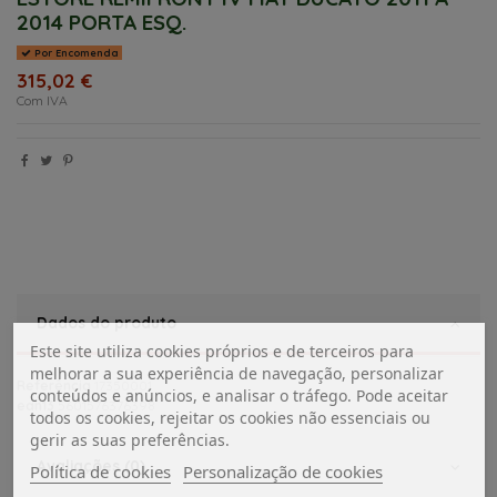
2014 PORTA ESQ.
Por Encomenda
315,02 €
Com IVA
Dados do produto
Este site utiliza cookies próprios e de terceiros para
melhorar a sua experiência de navegação, personalizar
Referência
17350001
conteúdos e anúncios, e analisar o tráfego. Pode aceitar
ean13
5601576376398
todos os cookies, rejeitar os cookies não essenciais ou
gerir as suas preferências.
Avaliações (0)
Política de cookies
Personalização de cookies