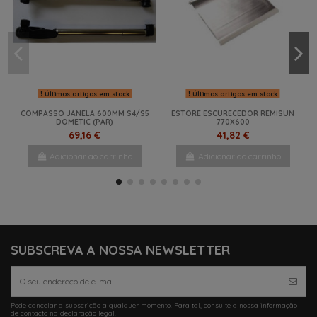
Últimos artigos em stock
Últimos artigos em stock
COMPASSO JANELA 600MM S4/S5
ESTORE ESCURECEDOR REMISUN
DOMETIC (PAR)
770X600
69,16 €
41,82 €
Adicionar ao carrinho
Adicionar ao carrinho
NOVO
-27%
SUBSCREVA A NOSSA NEWSLETTER
Pode cancelar a subscrição a qualquer momento. Para tal, consulte a nossa informação
de contacto na declaração legal.